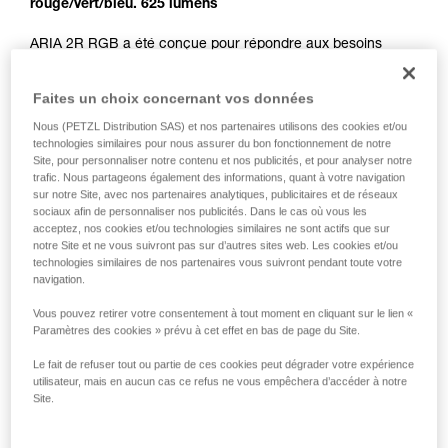
rouge/vert/bleu. 625 lumens
ARIA 2R RGB a été conçue pour répondre aux besoins
fréquents et exigeants des professionnels des métiers du
spectacle, de la maintenance et de l'artisanat. Ultra
Faites un choix concernant vos données
compacte, robuste, étanche à l'eau et à la poussière, elle
s'adapte à de nombreuses conditions de travail.
Nous (PETZL Distribution SAS) et nos partenaires utilisons des cookies et/ou
technologies similaires pour nous assurer du bon fonctionnement de notre
Rechargeable, ARIA 2R RGB est livrée avec la batterie
Site, pour personnaliser notre contenu et nos publicités, et pour analyser notre
rechargeable CORE. Elle est aussi compatible avec trois
trafic. Nous partageons également des informations, quant à votre navigation
piles, grâce à la construction HYBRID CONCEPT. Facile
sur notre Site, avec nos partenaires analytiques, publicitaires et de réseaux
d'utilisation, elle possède un seul bouton pour accéder à
sociaux afin de personnaliser nos publicités. Dans le cas où vous les
toutes les fonctionnalités. Son faisceau large et homogène
acceptez, nos cookies et/ou technologies similaires ne sont actifs que sur
offre un éclairage de proximité confortable et son faisceau
notre Site et ne vous suivront pas sur d’autres sites web. Les cookies et/ou
technologies similaires de nos partenaires vous suivront pendant toute votre
mixte permet de se déplacer facilement. Sa fonction
navigation.
d'éclairage rouge/vert/bleu préserve la vision dans
l'obscurité et garantit la discrétion quand elle est nécessaire.
Vous pouvez retirer votre consentement à tout moment en cliquant sur le lien «
Pratique, elle peut se porter sur la tête, autour du cou et sur
Paramètres des cookies » prévu à cet effet en bas de page du Site.
tout type de casques, grâce aux fixations disponibles en
accessoires.
Le fait de refuser tout ou partie de ces cookies peut dégrader votre expérience
utilisateur, mais en aucun cas ce refus ne vous empêchera d’accéder à notre
Site.
Gamme ARIA