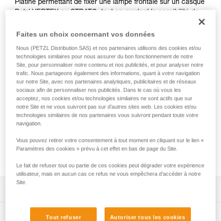
Platine permettant de fixer une lampe frontale sur un casque
Petzl VERTEX ou STRATO, tout en gardant la possibilité de
régler l'inclinaison de la lampe.
Faites un choix concernant vos données
Nous (PETZL Distribution SAS) et nos partenaires utilisons des cookies et/ou
technologies similaires pour nous assurer du bon fonctionnement de notre
HOW TO set up SLOT ADAPT
Site, pour personnaliser notre contenu et nos publicités, et pour analyser notre
trafic. Nous partageons également des informations, quant à votre navigation
sur notre Site, avec nos partenaires analytiques, publicitaires et de réseaux
sociaux afin de personnaliser nos publicités. Dans le cas où vous les
acceptez, nos cookies et/ou technologies similaires ne sont actifs que sur
notre Site et ne vous suivront pas sur d’autres sites web. Les cookies et/ou
technologies similaires de nos partenaires vous suivront pendant toute votre
navigation.
Vous pouvez retirer votre consentement à tout moment en cliquant sur le lien «
Paramètres des cookies » prévu à cet effet en bas de page du Site.
Le fait de refuser tout ou partie de ces cookies peut dégrader votre expérience
utilisateur, mais en aucun cas ce refus ne vous empêchera d’accéder à notre
Site.
Descriptif
Permet de fixer facilement une lampe frontale sur un
Spécifications techniques
Tout refuser
Autoriser tous les cookies
casque Petzl (ou autre casque avec système de fente),