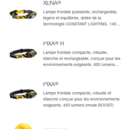
®
s'afficheront automatiquement.
XENA
Importez et exportez facilement vos données EPI
Lampe frontale puissante, rechargeable,
existantes.
légère et équilibrée, dotée de la
technologie CONSTANT LIGHTING. 1400
Voir l'historique d'un produit à partir de sa date de
fabrication.
lumens (mode BOOST)
®
PIXA
R
En savoir plus
Lampe frontale compacte, robuste,
étanche et rechargeable, conçue pour les
environnements exigeants. 600 lumens
(mode BOOST)
®
PIXA
Lampe frontale compacte, robuste et
étanche conçue pour les environnements
exigeants. 450 lumens (mode BOOST)