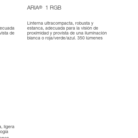
ARIA
®
1 RGB
Linterna ultracompacta, robusta y
decuada
estanca, adecuada para la visión de
vista de
proximidad y provista de una iluminación
blanca o roja/verde/azul. 350 lúmenes
, ligera
logía