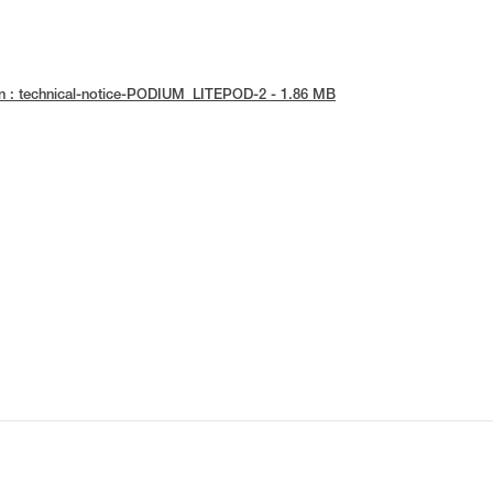
n : technical-notice-PODIUM_LITEPOD-2 - 1.86 MB