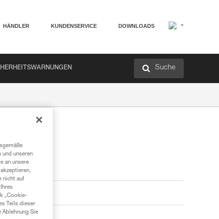
HÄNDLER
KUNDENSERVICE
DOWNLOADS
Suche
CHERHEITSWARNUNGEN
ngsgemäße
n und unseren
te an unsere
akzeptieren,
 nicht auf
Ihres
nk „Cookie-
es Teils dieser
e Ablehnung Sie