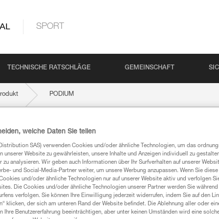
AL
SPORT
TECHNISCHE RATSCHLÄGE
GEMEINSCHAFT
SI
rodukt
PODIUM
heiden, welche Daten Sie teilen
Distribution SAS) verwenden Cookies und/oder ähnliche Technologien, um das ordnu
n unserer Website zu gewährleisten, unsere Inhalte und Anzeigen individuell zu gestalte
 zu analysieren. Wir geben auch Informationen über Ihr Surfverhalten auf unserer Websi
erbe- und Social-Media-Partner weiter, um unsere Werbung anzupassen. Wenn Sie diese 
Cookies und/oder ähnliche Technologien nur auf unserer Website aktiv und verfolgen Sie
ites. Die Cookies und/oder ähnliche Technologien unserer Partner werden Sie während 
mationen
fens verfolgen. Sie können Ihre Einwilligung jederzeit widerrufen, indem Sie auf den Li
n“ klicken, der sich am unteren Rand der Website befindet. Die Ablehnung aller oder ein
 Ihre Benutzererfahrung beeinträchtigen, aber unter keinen Umständen wird eine solch