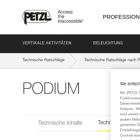
PROFESSION
VERTIKALE AKTIVITÄTEN
BELEUCHTUNG
Technische Ratschläge
Technische Ratschläge nach P
Sie entsc
PODIUM
Wir (PETZL 
Funktioniere
Datenverkehr
Analyse-, W
sind unsere 
andere Webs
Technische Infor
Technische Inhalte
gesamten Sur
Einstellunge
Cookies kann