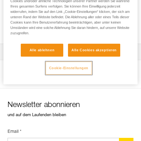
Cookies und/oder ähnliche Technologien unserer Partner werden Sie während
Ihres gesamten Surfens verfolgen. Sie können Ihre Einwilligung jederzeit
widerrufen, indem Sie auf den Link „Cookie-Einstellungen“ klicken, der sich am
unteren Rand der Website befindet. Die Ablehnung aller oder eines Teils dieser
Welcher Gurt ist für welchen
Cookies kann Ihre Benutzererfahrung beeinträchtigen, aber unter keinen
Verwendungszweck geeignet?
Umständen wird eine solche Ablehnung Sie daran hindern, auf unsere Website
zuzugreifen.
Alle ablehnen
Alle Cookies akzeptieren
Die Gebrauchsanleitung herunterladen
Technical Notice
Cookie-Einstellungen
Produktseite ansehen
Newsletter abonnieren
und auf dem Laufenden bleiben
Email *