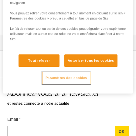
navigation.
Vous pouvez retirer votre consentement à tout moment en cliquant sur le lien «
Paramètres des cookies » prévu à cet effet en bas de page du Site.
Quel harnais pour quels usages ?
Le fait de refuser tout ou partie de ces cookies peut dégrader votre expérience
utilisateur, mais en aucun cas ce refus ne vous empêchera d’accéder à notre
Site.
Télécharger la notice technique (PDF)
Technical Notice
Tout refuser
Autoriser tous les cookies
Voir la page produit
Paramètres des cookies
Abonnez-vous à la newsletter
et restez connecté à notre actualité
Email *