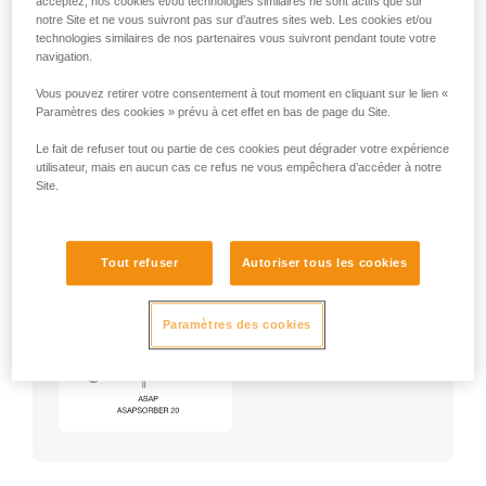
acceptez, nos cookies et/ou technologies similaires ne sont actifs que sur
notre Site et ne vous suivront pas sur d’autres sites web. Les cookies et/ou
technologies similaires de nos partenaires vous suivront pendant toute votre
navigation.
Vous pouvez retirer votre consentement à tout moment en cliquant sur le lien «
Paramètres des cookies » prévu à cet effet en bas de page du Site.
Le fait de refuser tout ou partie de ces cookies peut dégrader votre expérience
utilisateur, mais en aucun cas ce refus ne vous empêchera d’accéder à notre
Site.
Tout refuser
Autoriser tous les cookies
Exemple :
Exemples de harnais :
NEWTON
★★★
VOLT
★★★
Paramètres des cookies
AVAO
★
ASTRO
★