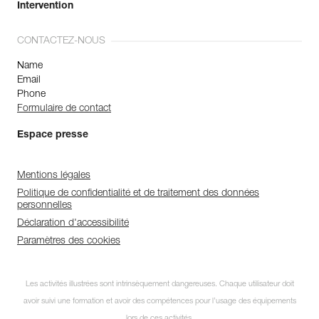
Intervention
CONTACTEZ-NOUS
Name
Email
Phone
Formulaire de contact
Espace presse
Mentions légales
Politique de confidentialité et de traitement des données
personnelles
Déclaration d'accessibilité
Paramètres des cookies
Les activités illustrées sont intrinsèquement dangereuses. Chaque utilisateur doit
avoir suivi une formation et avoir des compétences pour l’usage des équipements
lors de ces activités.