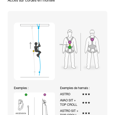
Accès sur cordes en montée
Exemples :
Exemples de harnais :
ASTRO
★★★
AVAO SIT +
★★★
TOP CROLL
ASTRO SIT +
★★★