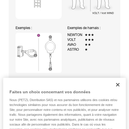
Exemples :
Exemples de harnais :
NEWTON
★★★
VOLT
★★★
AVAO
★★
ASTRO
★
Faites un choix concernant vos données
Nous (PETZL Distribution SAS) et nos partenaires utilisons des cookies et/ou
Montée à une échelle équipée d’un système d’arrêt des
technologies similaires pour nous assurer du bon fonctionnement de notre
chutes temporaire (ASAP sur corde)
Site, pour personnaliser notre contenu et nos publicités, et pour analyser notre
trafic. Nous partageons également des informations, quant à votre navigation
sur notre Site, avec nos partenaires analytiques, publicitaires et de réseaux
sociaux afin de personnaliser nos publicités. Dans le cas où vous les