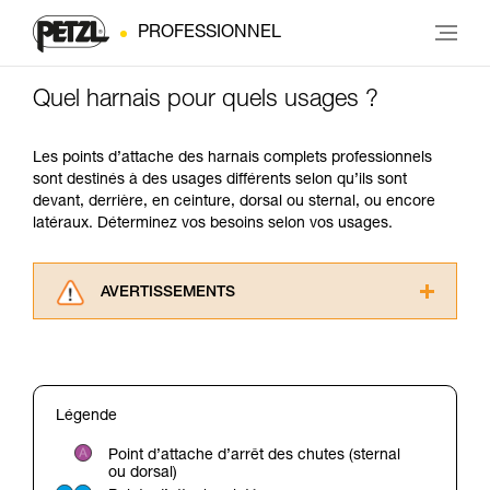
PROFESSIONNEL
Quel harnais pour quels usages ?
Les points d’attache des harnais complets professionnels
sont destinés à des usages différents selon qu’ils sont
devant, derrière, en ceinture, dorsal ou sternal, ou encore
latéraux. Déterminez vos besoins selon vos usages.
AVERTISSEMENTS
Lisez attentivement les notices techniques des
produits utilisés dans ce conseil avant de le
consulter. Vous devez avoir compris les
informations de la notice technique pour
Légende
pouvoir comprendre ce complément
d’informations.
Point d’attache d’arrêt des chutes (sternal
Maîtriser ces techniques nécessite une
ou dorsal)
formation et un entraînement spécifique. Validez