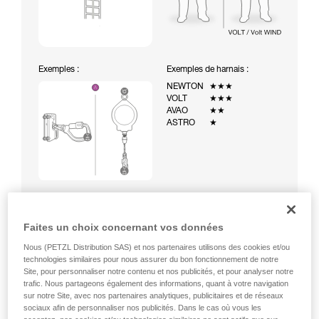
Exemples :
Exemples de harnais :
NEWTON
★★★
VOLT
★★★
AVAO
★★
ASTRO
★
Faites un choix concernant vos données
Nous (PETZL Distribution SAS) et nos partenaires utilisons des cookies et/ou
Montée à une échelle équipée d’un système d’arrêt des
technologies similaires pour nous assurer du bon fonctionnement de notre
chutes temporaire (ASAP sur corde)
Site, pour personnaliser notre contenu et nos publicités, et pour analyser notre
trafic. Nous partageons également des informations, quant à votre navigation
sur notre Site, avec nos partenaires analytiques, publicitaires et de réseaux
sociaux afin de personnaliser nos publicités. Dans le cas où vous les