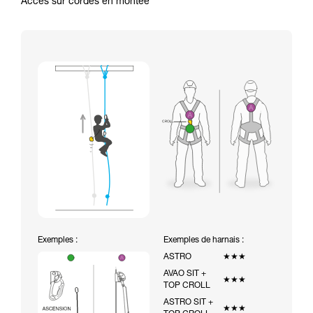
Accès sur cordes en montée
Exemples :
Exemples de harnais :
ASTRO
★★★
AVAO SIT +
★★★
TOP CROLL
ASTRO SIT +
★★★