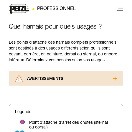
PROFESSIONNEL
Quel harnais pour quels usages ?
Les points d’attache des harnais complets professionnels
sont destinés à des usages différents selon qu’ils sont
devant, derrière, en ceinture, dorsal ou sternal, ou encore
latéraux. Déterminez vos besoins selon vos usages.
AVERTISSEMENTS
Lisez attentivement les notices techniques des
produits utilisés dans ce conseil avant de le
consulter. Vous devez avoir compris les
informations de la notice technique pour
Légende
pouvoir comprendre ce complément
d’informations.
Point d’attache d’arrêt des chutes (sternal
Maîtriser ces techniques nécessite une
ou dorsal)
formation et un entraînement spécifique. Validez