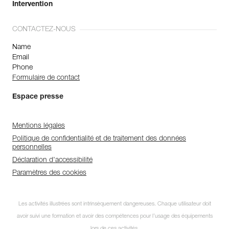
Intervention
CONTACTEZ-NOUS
Name
Email
Phone
Formulaire de contact
Espace presse
Mentions légales
Politique de confidentialité et de traitement des données
personnelles
Déclaration d'accessibilité
Paramètres des cookies
Les activités illustrées sont intrinsèquement dangereuses. Chaque utilisateur doit
avoir suivi une formation et avoir des compétences pour l’usage des équipements
lors de ces activités.