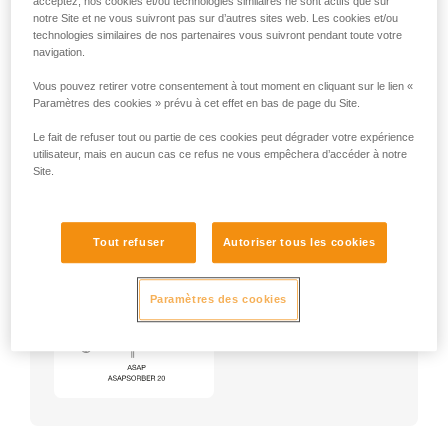
acceptez, nos cookies et/ou technologies similaires ne sont actifs que sur
notre Site et ne vous suivront pas sur d’autres sites web. Les cookies et/ou
technologies similaires de nos partenaires vous suivront pendant toute votre
navigation.
Vous pouvez retirer votre consentement à tout moment en cliquant sur le lien «
Paramètres des cookies » prévu à cet effet en bas de page du Site.
Le fait de refuser tout ou partie de ces cookies peut dégrader votre expérience
utilisateur, mais en aucun cas ce refus ne vous empêchera d’accéder à notre
Site.
Tout refuser
Autoriser tous les cookies
Exemple :
Exemples de harnais :
NEWTON
★★★
VOLT
★★★
Paramètres des cookies
AVAO
★
ASTRO
★