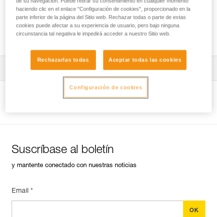
de su navegación. Puede retirar su consentimiento en cualquier momento
haciendo clic en el enlace "Configuración de cookies", proporcionado en la
parte inferior de la página del Sitio web. Rechazar todas o parte de estas
cookies puede afectar a su experiencia de usuario, pero bajo ninguna
¿Qué arnés para cada utilización?
circunstancia tal negativa le impedirá acceder a nuestro Sitio web.
Rechazarlas todas
Aceptar todas las cookies
Descargar ficha técnica (PDF)
Configuración de cookies
Technical Notice
Ver la página del producto
Suscríbase al boletín
y mantente conectado con nuestras noticias
Email *