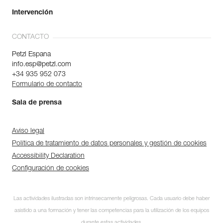
Intervención
CONTACTO
Petzl Espana
info.esp@petzl.com
+34 935 952 073
Formulario de contacto
Sala de prensa
Aviso legal
Política de tratamiento de datos personales y gestión de cookies
Accessibility Declaration
Configuración de cookies
Las actividades ilustradas son intrínsecamente peligrosas. Cada usuario debe haber
asistido a una formación y tener las competencias para la utilización de los equipos
durante estas actividades.