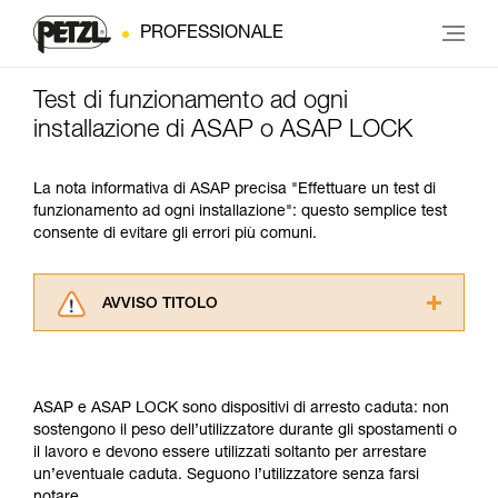
PROFESSIONALE
Test di funzionamento ad ogni
installazione di ASAP o ASAP LOCK
La nota informativa di ASAP precisa "Effettuare un test di
funzionamento ad ogni installazione": questo semplice test
consente di evitare gli errori più comuni.
AVVISO TITOLO
Leggere attentamente le istruzioni tecniche dei
prodotti utilizzati in questo consiglio prima di
consultarlo. Dovete aver compreso le
ASAP e ASAP LOCK sono dispositivi di arresto caduta: non
informazioni dell’istruzione tecnica per poter
sostengono il peso dell’utilizzatore durante gli spostamenti o
capire queste ulteriori informazioni.
il lavoro e devono essere utilizzati soltanto per arrestare
La padronanza di queste tecniche richiede una
un’eventuale caduta. Seguono l’utilizzatore senza farsi
formazione ed un addestramento specifico.