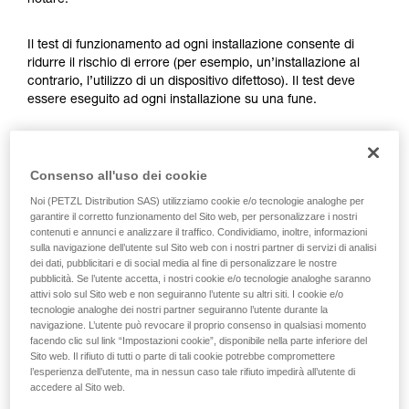
notare.
Verificate con un professionista la vostra
capacità di rifare la manovra, da soli, in piena
sicurezza, prima di riprodurla autonomamente.
Il test di funzionamento ad ogni installazione consente di
Forniamo esempi di tecniche relative alla vostra
ridurre il rischio di errore (per esempio, un’installazione al
attività. Ne possono esistere altre che non
contrario, l’utilizzo di un dispositivo difettoso). Il test deve
vengono qui descritte.
essere eseguito ad ogni installazione su una fune.
Per l’ASAP LOCK, verificare che la funzione LOCK non sia
attivata prima di fare il test.
Consenso all'uso dei cookie
Noi (PETZL Distribution SAS) utilizziamo cookie e/o tecnologie analoghe per
Una volta posizionato sulla fune l’ASAP o ASAP LOCK, far
garantire il corretto funzionamento del Sito web, per personalizzare i nostri
scorrere rapidamente il dispositivo verso il basso. Un
contenuti e annunci e analizzare il traffico. Condividiamo, inoltre, informazioni
movimento rapido della mano consente di raggiungere
sulla navigazione dell’utente sul Sito web con i nostri partner di servizi di analisi
dei dati, pubblicitari e di social media al fine di personalizzare le nostre
facilmente la velocità di 2 m/s, il dispositivo deve bloccare.
pubblicità. Se l’utente accetta, i nostri cookie e/o tecnologie analoghe saranno
Se non blocca, controllare l’installazione o ispezionare lo
attivi solo sul Sito web e non seguiranno l’utente su altri siti. I cookie e/o
stato del dispositivo.
tecnologie analoghe dei nostri partner seguiranno l’utente durante la
navigazione. L’utente può revocare il proprio consenso in qualsiasi momento
facendo clic sul link “Impostazioni cookie”, disponibile nella parte inferiore del
Sito web. Il rifiuto di tutti o parte di tali cookie potrebbe compromettere
l’esperienza dell’utente, ma in nessun caso tale rifiuto impedirà all’utente di
accedere al Sito web.