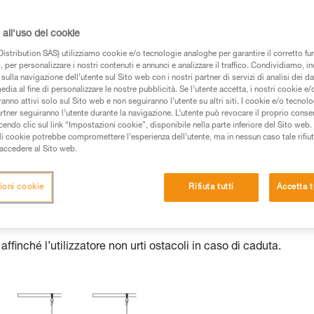
all'uso dei cookie
istribution SAS) utilizziamo cookie e/o tecnologie analoghe per garantire il corretto f
 dei prodotti utilizzati in questo consiglio prima di
 per personalizzare i nostri contenuti e annunci e analizzare il traffico. Condividiamo, in
azioni dell’istruzione tecnica per poter capire queste
sulla navigazione dell’utente sul Sito web con i nostri partner di servizi di analisi dei dat
edia al fine di personalizzare le nostre pubblicità. Se l’utente accetta, i nostri cookie e
anno attivi solo sul Sito web e non seguiranno l’utente su altri siti. I cookie e/o tecnol
de una formazione ed un addestramento specifico.
artner seguiranno l’utente durante la navigazione. L’utente può revocare il proprio conse
do clic sul link “Impostazioni cookie”, disponibile nella parte inferiore del Sito web. Il 
pacità di rifare la manovra, da soli, in piena sicurezza,
ali cookie potrebbe compromettere l’esperienza dell’utente, ma in nessun caso tale rifiu
i accedere al Sito web.
vostra attività. Ne possono esistere altre che non
ioni cookie
Rifiuta tutti
Accetta t
 affinché l’utilizzatore non urti ostacoli in caso di caduta.