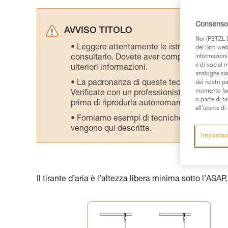
Consenso 
AVVISO TITOLO
Noi (PETZL D
Leggere attentamente le istruzioni tecniche
del Sito web,
consultarlo. Dovete aver compreso le inform
informazioni 
e di social m
ulteriori informazioni.
analoghe sar
La padronanza di queste tecniche richie
dei nostri p
momento facen
Verificate con un professionista la vostra ca
o parte di t
prima di riprodurla autonomamente.
all’utente d
Forniamo esempi di tecniche relative alla 
vengono qui descritte.
Impostaz
Il tirante d’aria è l’altezza libera minima sotto l’ASAP,