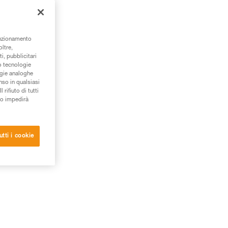
unzionamento
oltre,
i, pubblicitari
/o tecnologie
ogie analoghe
nso in qualsiasi
rifiuto di tutti
to impedirà
utti i cookie