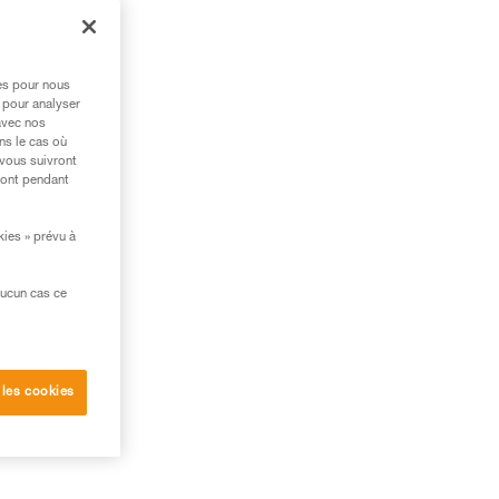
res pour nous
 pour analyser
avec nos
ns le cas où
 vous suivront
ront pendant
kies » prévu à
aucun cas ce
ute
 les cookies