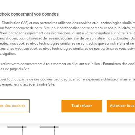
 choix concernant vos données
Distribution SAS) et nos partenaires utilisons des cookies et/ou technologies similai
s des produits utilisés dans ce conseil avant de le
on fonctionnement de notre Site, pour personnaliser notre contenu et nos publicités, et
formations de la notice technique pour pouvoir
. Nous partageons également des informations, quant à votre navigation sur notre Site, 
analytiques, publicitaires et de réseaux sociaux afin de personnaliser nos publicités. Da
.
eptez, nos cookies et/ou technologies similaires ne sont actifs que sur notre Site et ne
ormation et un entraînement spécifique. Validez avec
tres sites web. Les cookies et/ou technologies similaires de nos partenaires vous suiv
navigation.
 manipulation, seul, en toute sécurité, avant de la
retirer votre consentement à tout moment en cliquant sur le lien « Paramètres des coo
 bas de page du Site.
iées à votre activité. Il peut en exister d’autres que
efuser tout ou partie de ces cookies peut dégrader votre expérience utilisateur, mais en 
s empêchera d’accéder à notre Site.
SAP, pour que l’utilisateur ne heurte pas d’obstacle en cas de ch
es des cookies
Tout refuser
Autoriser tous