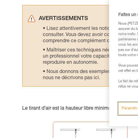
Faites un
AVERTISSEMENTS
Nous (PETZL 
Lisez attentivement les notices technique
assurer du b
consulter. Vous devez avoir compris les in
notre trafic
partenaires 
comprendre ce complément d’informations
vous les acc
Maîtriser ces techniques nécessite une f
pas sur d’au
toute votre 
un professionnel votre capacité à refaire la
reproduire en autonomie.
Vous pouvez 
cet effet en
Nous donnons des exemples de techniques l
nous ne décrivons pas ici.
Le fait de r
refus ne vou
Le tirant d’air est la hauteur libre minimale sous l’A
Paramètr