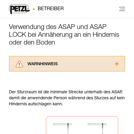
BETREIBER
Verwendung des ASAP und ASAP
LOCK bei Annäherung an ein Hindernis
oder den Boden
WARNHINWEIS
Lesen Sie die Gebrauchsanweisungen der
Produkte, um die es in diesem Tech Tipp geht,
aufmerksam durch, bevor Sie diesen zu Rate
Der Sturzraum ist die minimale Strecke unterhalb des ASAP,
ziehen. Um diese Zusatzinformationen
damit die anwendende Person während des Sturzes auf kein
verstehen zu können, müssen Sie zuerst die in
Hindernis aufschlagen kann.
der Gebrauchsanweisung enthaltenen
Informationen richtig verstanden haben.
Die Beherrschung dieser Techniken setzt eine
entsprechende Ausbildung und ein spezielles
Training voraus. Prüfen Sie zusammen mit