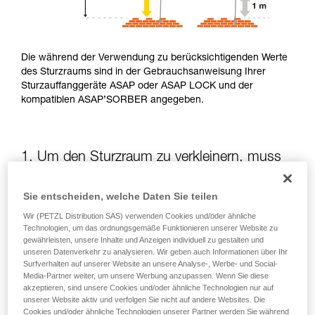
Die während der Verwendung zu berücksichtigenden Werte
des Sturzraums sind in der Gebrauchsanweisung Ihrer
Sturzauffanggeräte ASAP oder ASAP LOCK und der
kompatiblen ASAP’SORBER angegeben.
1. Um den Sturzraum zu verkleinern, muss
die potenzielle Sturzhöhe verringert werden
Sie entscheiden, welche Daten Sie teilen
Die Position des ASAP oder des ASAP LOCK in Bezug auf
Wir (PETZL Distribution SAS) verwenden Cookies und/oder ähnliche
die anwendende Person beeinflusst die Sturzhöhe und somit
Technologien, um das ordnungsgemäße Funktionieren unserer Website zu
die Aufreißlänge des Falldämpfers: Beide Elemente
gewährleisten, unsere Inhalte und Anzeigen individuell zu gestalten und
unseren Datenverkehr zu analysieren. Wir geben auch Informationen über Ihr
vergrößern den Sturzraum.
Surfverhalten auf unserer Website an unsere Analyse-, Werbe- und Social-
Media-Partner weiter, um unsere Werbung anzupassen. Wenn Sie diese
akzeptieren, sind unsere Cookies und/oder ähnliche Technologien nur auf
Halten Sie das ASAP oder ASAP LOCK soweit wie möglich
unserer Website aktiv und verfolgen Sie nicht auf andere Websites. Die
oberhalb des Befestigungspunkts Ihres Gurts
Cookies und/oder ähnliche Technologien unserer Partner werden Sie während