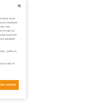
res pour nous
 pour analyser
avec nos
ns le cas où
 vous suivront
ront pendant
kies » prévu à
aucun cas ce
ute
 les cookies