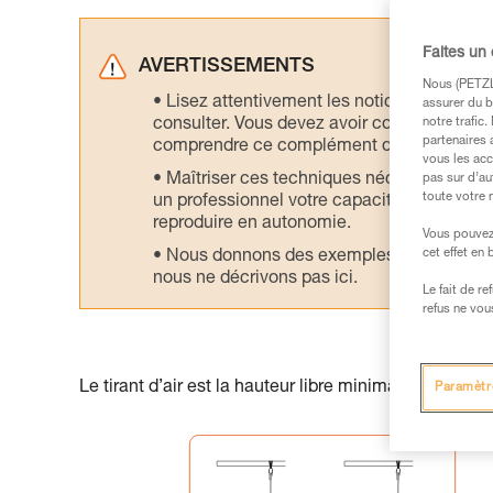
Faites un
AVERTISSEMENTS
Nous (PETZL 
Lisez attentivement les notices technique
assurer du b
consulter. Vous devez avoir compris les in
notre trafic
partenaires 
comprendre ce complément d’informations
vous les acc
Maîtriser ces techniques nécessite une f
pas sur d’au
toute votre 
un professionnel votre capacité à refaire la
reproduire en autonomie.
Vous pouvez 
cet effet en
Nous donnons des exemples de techniques l
nous ne décrivons pas ici.
Le fait de r
refus ne vou
Le tirant d’air est la hauteur libre minimale sous l’A
Paramètr