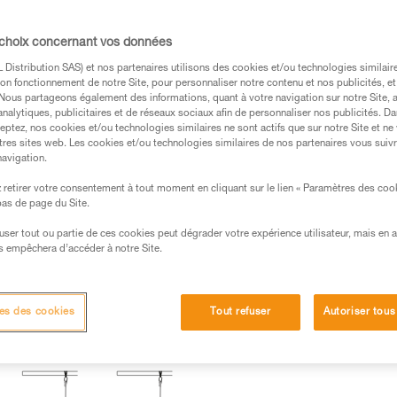
 choix concernant vos données
Distribution SAS) et nos partenaires utilisons des cookies et/ou technologies similai
s des produits utilisés dans ce conseil avant de le
on fonctionnement de notre Site, pour personnaliser notre contenu et nos publicités, et
formations de la notice technique pour pouvoir
. Nous partageons également des informations, quant à votre navigation sur notre Site, 
analytiques, publicitaires et de réseaux sociaux afin de personnaliser nos publicités. Da
.
eptez, nos cookies et/ou technologies similaires ne sont actifs que sur notre Site et ne
ormation et un entraînement spécifique. Validez avec
tres sites web. Les cookies et/ou technologies similaires de nos partenaires vous suiv
navigation.
 manipulation, seul, en toute sécurité, avant de la
retirer votre consentement à tout moment en cliquant sur le lien « Paramètres des coo
 bas de page du Site.
iées à votre activité. Il peut en exister d’autres que
efuser tout ou partie de ces cookies peut dégrader votre expérience utilisateur, mais en 
s empêchera d’accéder à notre Site.
SAP, pour que l’utilisateur ne heurte pas d’obstacle en cas de ch
es des cookies
Tout refuser
Autoriser tous