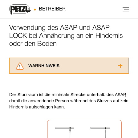
BETREIBER
Verwendung des ASAP und ASAP
LOCK bei Annäherung an ein Hindernis
oder den Boden
WARNHINWEIS
Lesen Sie die Gebrauchsanweisungen der
Produkte, um die es in diesem Tech Tipp geht,
aufmerksam durch, bevor Sie diesen zu Rate
Der Sturzraum ist die minimale Strecke unterhalb des ASAP,
ziehen. Um diese Zusatzinformationen
damit die anwendende Person während des Sturzes auf kein
verstehen zu können, müssen Sie zuerst die in
Hindernis aufschlagen kann.
der Gebrauchsanweisung enthaltenen
Informationen richtig verstanden haben.
Die Beherrschung dieser Techniken setzt eine
entsprechende Ausbildung und ein spezielles
Training voraus. Prüfen Sie zusammen mit