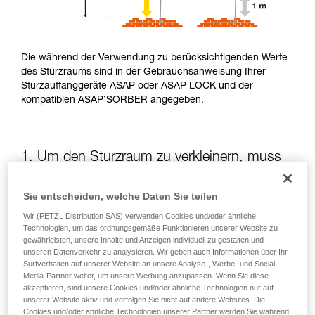
Die während der Verwendung zu berücksichtigenden Werte
des Sturzraums sind in der Gebrauchsanweisung Ihrer
Sturzauffanggeräte ASAP oder ASAP LOCK und der
kompatiblen ASAP’SORBER angegeben.
1. Um den Sturzraum zu verkleinern, muss
die potenzielle Sturzhöhe verringert werden
Sie entscheiden, welche Daten Sie teilen
Die Position des ASAP oder des ASAP LOCK in Bezug auf
Wir (PETZL Distribution SAS) verwenden Cookies und/oder ähnliche
die anwendende Person beeinflusst die Sturzhöhe und somit
Technologien, um das ordnungsgemäße Funktionieren unserer Website zu
die Aufreißlänge des Falldämpfers: Beide Elemente
gewährleisten, unsere Inhalte und Anzeigen individuell zu gestalten und
unseren Datenverkehr zu analysieren. Wir geben auch Informationen über Ihr
vergrößern den Sturzraum.
Surfverhalten auf unserer Website an unsere Analyse-, Werbe- und Social-
Media-Partner weiter, um unsere Werbung anzupassen. Wenn Sie diese
akzeptieren, sind unsere Cookies und/oder ähnliche Technologien nur auf
Halten Sie das ASAP oder ASAP LOCK soweit wie möglich
unserer Website aktiv und verfolgen Sie nicht auf andere Websites. Die
oberhalb des Befestigungspunkts Ihres Gurts
Cookies und/oder ähnliche Technologien unserer Partner werden Sie während