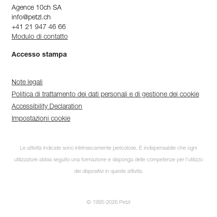
Agence 10ch SA
info@petzl.ch
+41 21 947 46 66
Modulo di contatto
Accesso stampa
Note legali
Politica di trattamento dei dati personali e di gestione dei cookie
Accessibility Declaration
Impostazioni cookie
Le attività indicate sono intrinsecamente pericolose. È indispensabile che ogni
utilizzatore abbia seguito una formazione e disponga delle competenze per l’utilizzo
dei dispositivi in queste attività.
© 1995-2026 Petzl