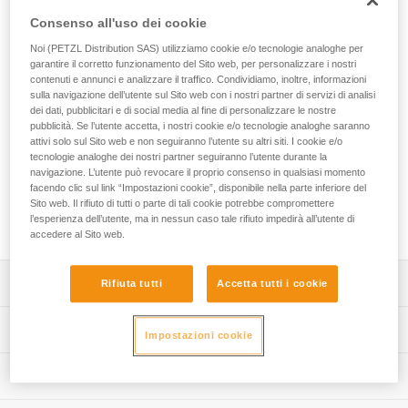
EXPERT 55 è un sacco progettato per organizzare e
Consenso all'uso dei cookie
trasportare tutto il materiale necessario per le operazioni di
soccorso in squadra, per l’attività quotidiana di lavoratore su
Noi (PETZL Distribution SAS) utilizziamo cookie e/o tecnologie analoghe per
fune o di potatore. Comodo da portare, grazie all’imbottitura
garantire il corretto funzionamento del Sito web, per personalizzare i nostri
sulle zone di contatto. Le tasche di diversi formati e i
contenuti e annunci e analizzare il traffico. Condividiamo, inoltre, informazioni
sulla navigazione dell’utente sul Sito web con i nostri partner di servizi di analisi
numerosi portamateriali vi consentono di organizzare e
dei dati, pubblicitari e di social media al fine di personalizzare le nostre
assicurare l’attrezzatura. Le varie opzioni di apertura vi
pubblicità. Se l’utente accetta, i nostri cookie e/o tecnologie analoghe saranno
consentono di accedere rapidamente e facilmente a tutto
attivi solo sul Sito web e non seguiranno l’utente su altri siti. I cookie e/o
quello di cui avete bisogno. Può anche essere
tecnologie analoghe dei nostri partner seguiranno l’utente durante la
completamente aperto e appoggiato a terra, nella fase di
navigazione. L’utente può revocare il proprio consenso in qualsiasi momento
preparazione prima dell’intervento. La costruzione robusta,
facendo clic sul link “Impostazioni cookie”, disponibile nella parte inferiore del
Sito web. Il rifiuto di tutti o parte di tali cookie potrebbe compromettere
con tessuto tech TPU, fondo saldato e tessuto rinforzato, ne
l’esperienza dell’utente, ma in nessun caso tale rifiuto impedirà all’utente di
fa un sacco progettato per gli utilizzi intensivi.
accedere al Sito web.
Descrizione
Rifiuta tutti
Accetta tutti i cookie
Comfort ed ergonomia di utilizzo:
Specifiche tecniche
Impostazioni cookie
- comodo da portare, grazie all’imbottitura degli spallacci,
dello schienale e della fettuccia ventrale,
Capacità: 55 litri
Informazioni tecniche
- gli spallacci e le fettucce, ventrale e pettorale, sono
Dimensioni: 75 x 35 x 24 cm
regolabili per adattarsi al meglio alla vostra morfologia,
FAQ