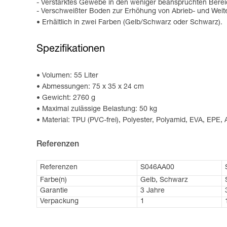
- Verstärktes Gewebe in den weniger beanspruchten Berei
- Verschweißter Boden zur Erhöhung von Abrieb- und Weiter
Erhältlich in zwei Farben (Gelb/Schwarz oder Schwarz).
Spezifikationen
Volumen: 55 Liter
Abmessungen: 75 x 35 x 24 cm
Gewicht: 2760 g
Maximal zulässige Belastung: 50 kg
Material: TPU (PVC-frei), Polyester, Polyamid, EVA, EPE,
Referenzen
Referenzen
S046AA00
Farbe(n)
Gelb, Schwarz
Garantie
3 Jahre
Verpackung
1