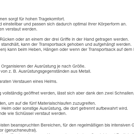
men sorgt für hohen Tragekomfort.
d einstellbar und passen sich dadurch optimal Ihrer Körperform an.
en verstaut werden.
 Rücken oder an einem der drei Griffe in der Hand getragen werden.
 kg standhält, kann der Transportsack gehoben und aufgehängt werden.
men) kann beim Heben, Hängen oder wenn der Transportsack auf dem B
n Organisieren der Ausrüstung je nach Größe.
 von z. B. Ausrüstungsgegenständen aus Metall.
paraten Verstauen eines Helms.
 vollständig geöffnet werden, lässt sich aber dank den zwei Schnallen, 
n, um auf die fünf Materialschlaufen zuzugreifen.
n Helm oder sonstige Ausrüstung, die dort getrennt aufbewahrt wird.
nde wie Schlüssel verstaut werden.
ten beanspruchten Bereichen, für den regelmäßigen bis intensiven Ge
lor (geruchsneutral).