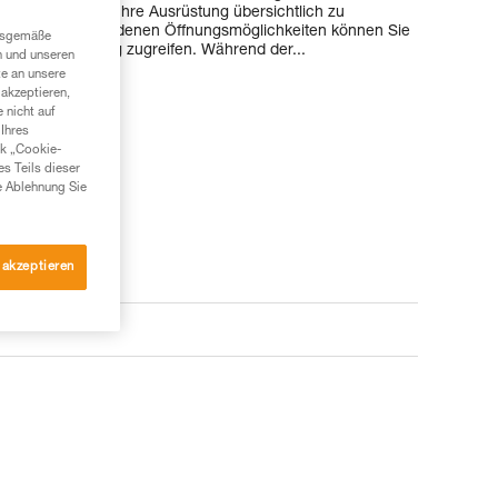
fen ermöglichen, Ihre Ausrüstung übersichtlich zu
Dank den verschiedenen Öffnungsmöglichkeiten können Sie
ngsgemäße
ötigte Ausrüstung zugreifen. Während der...
n und unseren
te an unsere
akzeptieren,
 nicht auf
Ihres
nk „Cookie-
es Teils dieser
e Ablehnung Sie
 akzeptieren