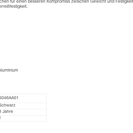
chen für einen besseren Kompromiss zwischen Gewicht und Festigkeit
reißfestigkeit.
 Aluminium
S046AA01
Schwarz
3 Jahre
1