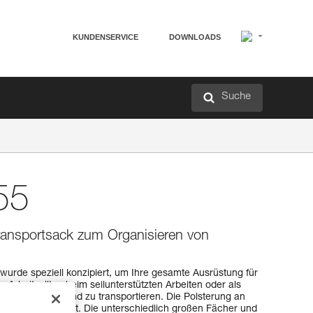
KUNDENSERVICE
DOWNLOADS
Suche
55
Transportsack zum Organisieren von
urde speziell konzipiert, um Ihre gesamte Ausrüstung für
 Arbeitsalltag beim seilunterstützten Arbeiten oder als
u organisieren und zu transportieren. Die Polsterung an
ohen Tragekomfort. Die unterschiedlich großen Fächer und