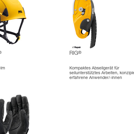
®
RIG
®
elm
Kompaktes Abseilgerät für
seilunterstütztes Arbeiten, konzipie
erfahrene Anwender/-innen