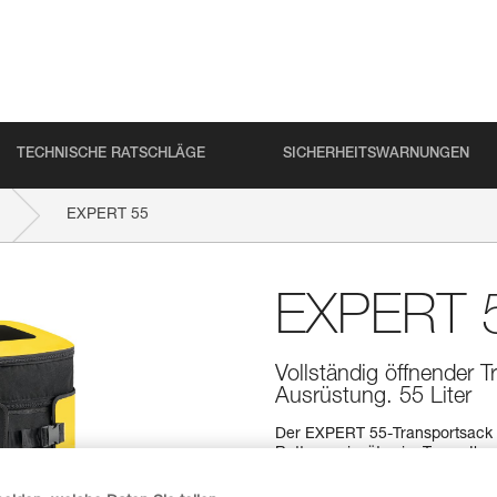
TECHNISCHE RATSCHLÄGE
SICHERHEITSWARNUNGEN
EXPERT 55
EXPERT 
Vollständig öffnender 
Ausrüstung. 55 Liter
Der EXPERT 55-Transportsack w
Rettungseinsätze im Team, Ihren
Baumpfleger/-in übersichtlich z
den Kontaktflächen sorgt für h