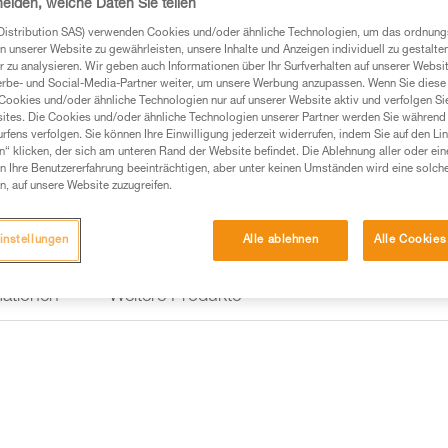
heiden, welche Daten Sie teilen
die zahlreichen Materialschlau
organisieren und zu sichern. 
Distribution SAS) verwenden Cookies und/oder ähnliche Technologien, um das ordnu
schnell und einfach auf die ben
n unserer Website zu gewährleisten, unsere Inhalte und Anzeigen individuell zu gestalte
Weiterlesen
 zu analysieren. Wir geben auch Informationen über Ihr Surfverhalten auf unserer Websi
erbe- und Social-Media-Partner weiter, um unsere Werbung anzupassen. Wenn Sie diese 
Cookies und/oder ähnliche Technologien nur auf unserer Website aktiv und verfolgen Sie
Einen Händler finden
ites. Die Cookies und/oder ähnliche Technologien unserer Partner werden Sie während 
fens verfolgen. Sie können Ihre Einwilligung jederzeit widerrufen, indem Sie auf den Li
n“ klicken, der sich am unteren Rand der Website befindet. Die Ablehnung aller oder ein
 Ihre Benutzererfahrung beeinträchtigen, aber unter keinen Umständen wird eine solch
n, auf unsere Website zuzugreifen.
instellungen
Alle ablehnen
Alle Cookies
mationen
Weitere Produkte