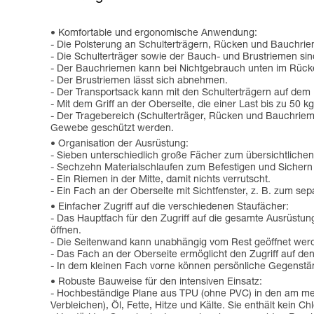
Komfortable und ergonomische Anwendung:
- Die Polsterung an Schulterträgern, Rücken und Bauchrie
- Die Schulterträger sowie der Bauch- und Brustriemen sin
- Der Bauchriemen kann bei Nichtgebrauch unten im Rück
- Der Brustriemen lässt sich abnehmen.
- Der Transportsack kann mit den Schulterträgern auf dem
- Mit dem Griff an der Oberseite, die einer Last bis zu 50
- Der Tragebereich (Schulterträger, Rücken und Bauchrie
Gewebe geschützt werden.
Organisation der Ausrüstung:
- Sieben unterschiedlich große Fächer zum übersichtliche
- Sechzehn Materialschlaufen zum Befestigen und Sichern
- Ein Riemen in der Mitte, damit nichts verrutscht.
- Ein Fach an der Oberseite mit Sichtfenster, z. B. zum se
Einfacher Zugriff auf die verschiedenen Staufächer:
- Das Hauptfach für den Zugriff auf die gesamte Ausrüstung
öffnen.
- Die Seitenwand kann unabhängig vom Rest geöffnet werde
- Das Fach an der Oberseite ermöglicht den Zugriff auf de
- In dem kleinen Fach vorne können persönliche Gegenstä
Robuste Bauweise für den intensiven Einsatz:
- Hochbeständige Plane aus TPU (ohne PVC) in den am meis
Verbleichen), Öl, Fette, Hitze und Kälte. Sie enthält kein Ch