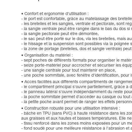
Confort et ergonomie d'utilisation :
- le port est confortable, grâce au matelassage des bretelle
- les bretelles et les sangles, ventrale et pectorale, sont 
- la sangle ventrale peut être rangée dans le bas du dos si n
- la sangle pectorale peut être démontée,
- le sac peut être porté sur le dos, via les bretelles, mais a
- le hissage et la suspension sont possibles via la poignée
- la zone de portage (bretelles, dos et sangle ventrale) peu
Organisation du matériel :
- sept poches de différents formats pour organiser le matérie
- seize porte-matériel pour accrocher et sécuriser les équ
- une sangle centrale pour tout maintenir en place,
- une poche sommitale, avec fenêtre d'identification, pour 
Accès facilités aux différents compartiments de rangemen
- le compartiment principal s'ouvre partiellement, grâce à 
- le panneau latéral s'ouvre indépendamment du reste pour
- la poche sommitale permet d'accéder au casque ou tout au
- la petite poche avant permet de ranger les effets person
Construction robuste pour une utilisation intensive :
- bâche en TPU (sans PVC) à haute résistance dans les zones 
aux graisses et aux hautes et basses températures. Elle ne
- tissu renforcé dans les zones moins exposées pour un mei
- fond soudé pour une meilleure résistance à l'abrasion et