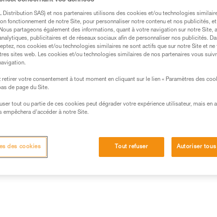
 choix concernant vos données
d'accéder à ce dont vous avez 
totalement ouvert et posé au sol
Distribution SAS) et nos partenaires utilisons des cookies et/ou technologies similai
Lire la suite
on fonctionnement de notre Site, pour personnaliser notre contenu et nos publicités, et
. Nous partageons également des informations, quant à votre navigation sur notre Site, 
analytiques, publicitaires et de réseaux sociaux afin de personnaliser nos publicités. Da
eptez, nos cookies et/ou technologies similaires ne sont actifs que sur notre Site et ne
Trouvez un revendeur
tres sites web. Les cookies et/ou technologies similaires de nos partenaires vous suiv
navigation.
retirer votre consentement à tout moment en cliquant sur le lien « Paramètres des coo
 bas de page du Site.
efuser tout ou partie de ces cookies peut dégrader votre expérience utilisateur, mais en 
s empêchera d’accéder à notre Site.
Autres produits
es des cookies
Tout refuser
Autoriser tous