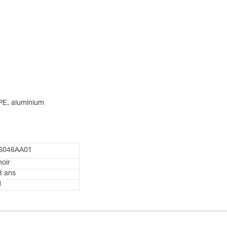
EPE, aluminium
S046AA01
noir
3 ans
1