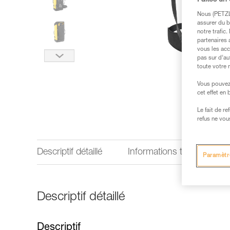
Faites un
Nous (PETZL 
assurer du b
notre trafic
partenaires 
vous les acc
pas sur d’au
toute votre 
Vous pouvez 
cet effet en
Le fait de r
refus ne vou
Descriptif détaillé
Informations techniques
Paramètr
Descriptif détaillé
Descriptif