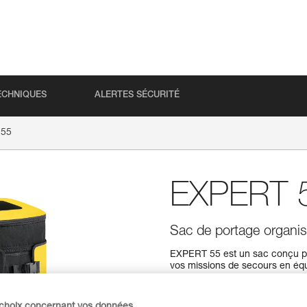
ECHNIQUES
ALERTES SÉCURITÉ
 55
EXPERT 
Sac de portage organisa
EXPERT 55 est un sac conçu pou
vos missions de secours en équi
d'élagueur. Son port est confo
poches de différents formats e
et de sécuriser votre équipemen