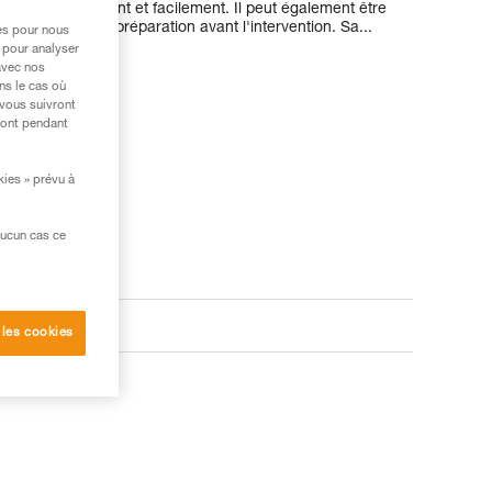
besoin rapidement et facilement. Il peut également être
, le temps de la préparation avant l'intervention. Sa...
res pour nous
 pour analyser
avec nos
ns le cas où
 vous suivront
ront pendant
kies » prévu à
aucun cas ce
 les cookies