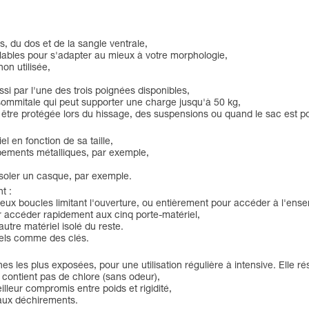
s, du dos et de la sangle ventrale,
réglables pour s'adapter au mieux à votre morphologie,
on utilisée,
ussi par l'une des trois poignées disponibles,
 sommitale qui peut supporter une charge jusqu'à 50 kg,
t être protégée lors du hissage, des suspensions ou quand le sac est po
l en fonction de sa taille,
ipements métalliques, par exemple,
isoler un casque, par exemple.
t :
deux boucles limitant l'ouverture, ou entièrement pour accéder à l'ens
 accéder rapidement aux cinq porte-matériel,
tre matériel isolé du reste.
nels comme des clés.
les plus exposées, pour une utilisation régulière à intensive. Elle rési
 contient pas de chlore (sans odeur),
lleur compromis entre poids et rigidité,
 aux déchirements.