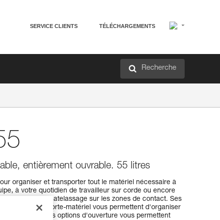
SERVICE CLIENTS
TÉLÉCHARGEMENTS
Recherche
55
ble, entièrement ouvrable. 55 litres
r organiser et transporter tout le matériel nécessaire à
pe, à votre quotidien de travailleur sur corde ou encore
rtable, grâce au matelassage sur les zones de contact. Ses
t ses nombreux porte-matériel vous permettent d'organiser
t. Ses différentes options d'ouverture vous permettent