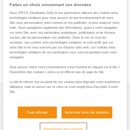
EXPERT 55 est un sac conçu pour organiser et transporter
Faites un choix concernant vos données
tout le matériel nécessaire à vos missions de secours en
équipe, à votre quotidien de travailleur sur corde ou encore
Nous (PETZL Distribution SAS) et nos partenaires utilisons des cookies et/ou
technologies similaires pour nous assurer du bon fonctionnement de notre
d'élagueur. Son port est confortable, grâce au matelassage
Site, pour personnaliser notre contenu et nos publicités, et pour analyser notre
sur les zones de contact. Ses poches de différents formats
trafic. Nous partageons également des informations, quant à votre navigation
et ses nombreux porte-matériel vous permettent d'organiser
sur notre Site, avec nos partenaires analytiques, publicitaires et de réseaux
et de sécuriser votre équipement. Ses différentes options
sociaux afin de personnaliser nos publicités. Dans le cas où vous les
d'ouverture vous permettent d'accéder à ce dont vous avez
acceptez, nos cookies et/ou technologies similaires ne sont actifs que sur
notre Site et ne vous suivront pas sur d’autres sites web. Les cookies et/ou
besoin rapidement et facilement. Il peut également être
technologies similaires de nos partenaires vous suivront pendant toute votre
totalement ouvert et posé au sol, le temps de la préparation
navigation.
avant l'intervention. Sa construction robuste, avec bâche en
TPU, fond soudé et tissu renforcé, en fait un sac conçu pour
Vous pouvez retirer votre consentement à tout moment en cliquant sur le lien «
des utilisations intensives.
Paramètres des cookies » prévu à cet effet en bas de page du Site.
Le fait de refuser tout ou partie de ces cookies peut dégrader votre expérience
utilisateur, mais en aucun cas ce refus ne vous empêchera d’accéder à notre
Descriptif
Site.
Confort et ergonomie d'utilisation :
Spécifications techniques
- le port est confortable, grâce au matelassage des
Tout refuser
Autoriser tous les cookies
bretelles, du dos et de la sangle ventrale,
Volume: 55 litres
Informations techniques
- les bretelles et les sangles, ventrale et pectorale, sont
Dimensions: 75 x 35 x 24 cm
réglables pour s'adapter au mieux à votre morphologie,
Paramètres des cookies
FAQ