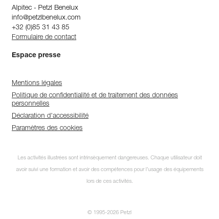
Alpitec - Petzl Benelux
info@petzlbenelux.com
+32 (0)85 31 43 85
Formulaire de contact
Espace presse
Mentions légales
Politique de confidentialité et de traitement des données
personnelles
Déclaration d'accessibilité
Paramètres des cookies
Les activités illustrées sont intrinsèquement dangereuses. Chaque utilisateur doit
avoir suivi une formation et avoir des compétences pour l’usage des équipements
lors de ces activités.
© 1995-2026 Petzl