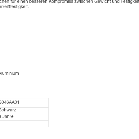
chen für einen besseren Kompromiss zwischen Gewicht und Festigkeit
reißfestigkeit.
 Aluminium
S046AA01
Schwarz
3 Jahre
1