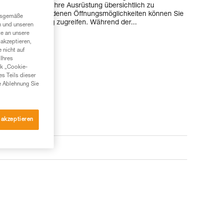
fen ermöglichen, Ihre Ausrüstung übersichtlich zu
Dank den verschiedenen Öffnungsmöglichkeiten können Sie
ngsgemäße
ötigte Ausrüstung zugreifen. Während der...
n und unseren
te an unsere
akzeptieren,
 nicht auf
Ihres
nk „Cookie-
es Teils dieser
e Ablehnung Sie
 akzeptieren