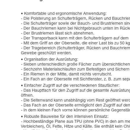
Komfortable und ergonomische Anwendung:
- Die Polsterung an Schulterträgern, Rücken und Bauchrie
- Die Schulterträger sowie der Bauch- und Brustriemen sin
- Der Bauchriemen kann bei Nichtgebrauch unten im Rück
- Der Brustriemen lässt sich abnehmen.
- Der Transportsack kann mit den Schulterträgern auf dem
- Mit dem Griff an der Oberseite, die einer Last bis zu 50
- Der Tragebereich (Schulterträger, Rücken und Bauchrie
Gewebe geschützt werden.
Organisation der Ausrüstung:
- Sieben unterschiedlich große Fächer zum übersichtliche
- Sechzehn Materialschlaufen zum Befestigen und Sichern
- Ein Riemen in der Mitte, damit nichts verrutscht.
- Ein Fach an der Oberseite mit Sichtfenster, z. B. zum se
Einfacher Zugriff auf die verschiedenen Staufächer:
- Das Hauptfach für den Zugriff auf die gesamte Ausrüstung
öffnen.
- Die Seitenwand kann unabhängig vom Rest geöffnet werde
- Das Fach an der Oberseite ermöglicht den Zugriff auf de
- In dem kleinen Fach vorne können persönliche Gegenstä
Robuste Bauweise für den intensiven Einsatz:
- Hochbeständige Plane aus TPU (ohne PVC) in den am meis
Verbleichen), Öl, Fette, Hitze und Kälte. Sie enthält kein Ch