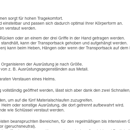
men sorgt für hohen Tragekomfort.
d einstellbar und passen sich dadurch optimal Ihrer Körperform an.
en verstaut werden.
 Rücken oder an einem der drei Griffe in der Hand getragen werden.
 kg standhält, kann der Transportsack gehoben und aufgehängt werden.
men) kann beim Heben, Hängen oder wenn der Transportsack auf dem B
n Organisieren der Ausrüstung je nach Größe.
 von z. B. Ausrüstungsgegenständen aus Metall.
paraten Verstauen eines Helms.
 vollständig geöffnet werden, lässt sich aber dank den zwei Schnallen, 
n, um auf die fünf Materialschlaufen zuzugreifen.
n Helm oder sonstige Ausrüstung, die dort getrennt aufbewahrt wird.
nde wie Schlüssel verstaut werden.
ten beanspruchten Bereichen, für den regelmäßigen bis intensiven Ge
lor (geruchsneutral).