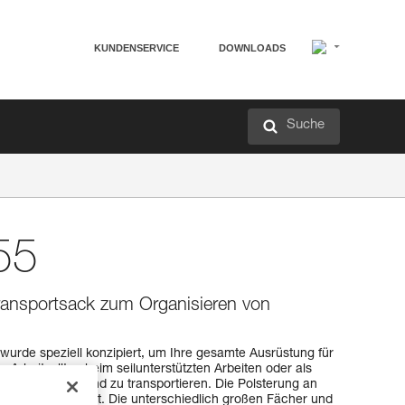
KUNDENSERVICE
DOWNLOADS
Suche
55
Transportsack zum Organisieren von
urde speziell konzipiert, um Ihre gesamte Ausrüstung für
 Arbeitsalltag beim seilunterstützten Arbeiten oder als
u organisieren und zu transportieren. Die Polsterung an
ohen Tragekomfort. Die unterschiedlich großen Fächer und