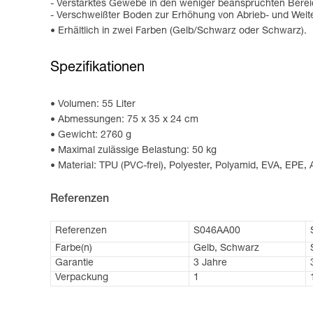
- Verstärktes Gewebe in den weniger beanspruchten Berei
- Verschweißter Boden zur Erhöhung von Abrieb- und Weiter
Erhältlich in zwei Farben (Gelb/Schwarz oder Schwarz).
Spezifikationen
Volumen: 55 Liter
Abmessungen: 75 x 35 x 24 cm
Gewicht: 2760 g
Maximal zulässige Belastung: 50 kg
Material: TPU (PVC-frei), Polyester, Polyamid, EVA, EPE,
Referenzen
Referenzen
S046AA00
Farbe(n)
Gelb, Schwarz
Garantie
3 Jahre
Verpackung
1