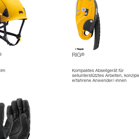
®
RIG
®
elm
Kompaktes Abseilgerät für
seilunterstütztes Arbeiten, konzipie
erfahrene Anwender/-innen