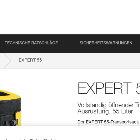
TECHNISCHE RATSCHLÄGE
SICHERHEITSWARNUNGEN
EXPERT 55
EXPERT 
Vollständig öffnender 
Ausrüstung. 55 Liter
Der EXPERT 55-Transportsack w
Rettungseinsätze im Team, Ihren
Baumpfleger/-in übersichtlich z
den Kontaktflächen sorgt für h