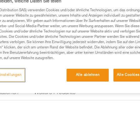
heiden, welche Daten Sie teilen
die zahlreichen Materialschlau
organisieren und zu sichern. 
Distribution SAS) verwenden Cookies und/oder ähnliche Technologien, um das ordnu
schnell und einfach auf die ben
n unserer Website zu gewährleisten, unsere Inhalte und Anzeigen individuell zu gestalte
Weiterlesen
 zu analysieren. Wir geben auch Informationen über Ihr Surfverhalten auf unserer Websi
erbe- und Social-Media-Partner weiter, um unsere Werbung anzupassen. Wenn Sie diese 
Cookies und/oder ähnliche Technologien nur auf unserer Website aktiv und verfolgen Sie
Einen Händler finden
ites. Die Cookies und/oder ähnliche Technologien unserer Partner werden Sie während 
fens verfolgen. Sie können Ihre Einwilligung jederzeit widerrufen, indem Sie auf den Li
n“ klicken, der sich am unteren Rand der Website befindet. Die Ablehnung aller oder ein
 Ihre Benutzererfahrung beeinträchtigen, aber unter keinen Umständen wird eine solch
n, auf unsere Website zuzugreifen.
instellungen
Alle ablehnen
Alle Cookies
mationen
Weitere Produkte