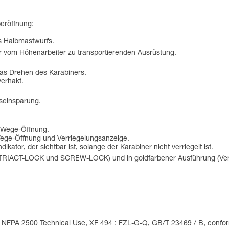
eröffnung:
es Halbmastwurfs.
r vom Höhenarbeiter zu transportierenden Ausrüstung.
 das Drehen des Karabiners.
verhakt.
tseinsparung.
-Wege-Öffnung.
ege-Öffnung und Verriegelungsanzeige.
tor, der sichtbar ist, solange der Karabiner nicht verriegelt ist.
nen TRIACT-LOCK und SCREW-LOCK) und in goldfarbener Ausführung (
 NFPA 2500 Technical Use, XF 494 : FZL-G-Q, GB/T 23469 / B, conform