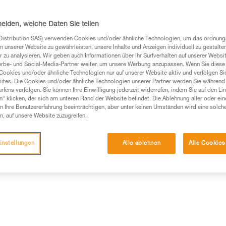
SCREW-LOCK-System. Der WILL
kombiniert werden, um die Bela
Weiterlesen
heiden, welche Daten Sie teilen
Distribution SAS) verwenden Cookies und/oder ähnliche Technologien, um das ordnu
n unserer Website zu gewährleisten, unsere Inhalte und Anzeigen individuell zu gestalte
Einen Händler finden
 zu analysieren. Wir geben auch Informationen über Ihr Surfverhalten auf unserer Websi
erbe- und Social-Media-Partner weiter, um unsere Werbung anzupassen. Wenn Sie diese 
Cookies und/oder ähnliche Technologien nur auf unserer Website aktiv und verfolgen Sie
ites. Die Cookies und/oder ähnliche Technologien unserer Partner werden Sie während 
fens verfolgen. Sie können Ihre Einwilligung jederzeit widerrufen, indem Sie auf den Li
n“ klicken, der sich am unteren Rand der Website befindet. Die Ablehnung aller oder ein
 Ihre Benutzererfahrung beeinträchtigen, aber unter keinen Umständen wird eine solch
n, auf unsere Website zuzugreifen.
instellungen
Alle ablehnen
Alle Cookies
Weitere Produkte
mationen
Wartung