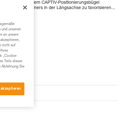
IAM kann mit dem CAPTIV-Positionierungsbügel
stung des Karabiners in der Längsachse zu favorisieren...
ngsgemäße
n und unseren
te an unsere
akzeptieren,
 nicht auf
Ihres
nk „Cookie-
es Teils dieser
e Ablehnung Sie
 akzeptieren