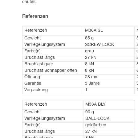
chutes
Referenzen
Referenzen
M36A SL
Gewicht
85 g
Verriegelungssystem
SCREW-LOCK
Farbe(n)
grau
Bruchlast längs
27 kN
Bruchlast quer
8 kN
Bruchlast Schnapper offen
8 kN
Öffnung
28 mm
Garantie
3 Jahre
Verpackung
1
Referenzen
M36A BLY
Gewicht
90 g
Verriegelungssystem
BALL-LOCK
Farbe(n)
goldfarben
Bruchlast längs
27 kN