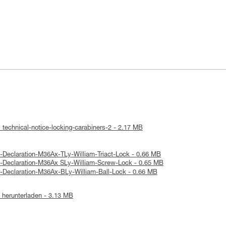
 technical-notice-locking-carabiners-2 - 2.17 MB
-Declaration-M36Ax-TLy-William-Triact-Lock - 0.66 MB
E-Declaration-M36Ax SLy-William-Screw-Lock - 0.65 MB
-Declaration-M36Ax-BLy-William-Ball-Lock - 0.66 MB
herunterladen - 3.13 MB