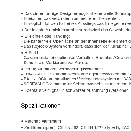
Das birnenförmige Design ermöglicht eine weite Schnapp
- Erleichtert das Verbinden von mehreren Elementen.
- Ermöglicht für den Fall eines Ausstiegs das Einlegen ein
Der leichte Aluminiumkarabiner reduziert das Gewicht de
Erleichtert das Handling:
- Die kantenfreie Oberfläche an der Innenseite erleichtert
- Das Keylock-System verhindert, dass sich der Karabiner 
H-Profil:
- Gewährleistet ein optimales Verhältnis Bruchlast/Gewich
- Schützt die Markierung vor Abrieb.
Verfügbar mit drei Verriegelungssystemen:
- TRIACT-LOCK: automatisches Verriegelungssystem mit 3
- BALL-LOCK: automatisches Verriegelungssystem mit 3-W
- SCREW-LOCK: manueller Schraubverschluss mit rotem Indika
Ebenfalls verfügbar in schwarzer Ausführung (Versio
Spezifikationen
Material: Aluminium
Zertifizierung(en): CE EN 362, CE EN 12275 type B, EAC,