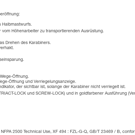
eröffnung:
es Halbmastwurfs.
r vom Höhenarbeiter zu transportierenden Ausrüstung.
 das Drehen des Karabiners.
verhakt.
tseinsparung.
-Wege-Öffnung.
ege-Öffnung und Verriegelungsanzeige.
tor, der sichtbar ist, solange der Karabiner nicht verriegelt ist.
nen TRIACT-LOCK und SCREW-LOCK) und in goldfarbener Ausführung (
 NFPA 2500 Technical Use, XF 494 : FZL-G-Q, GB/T 23469 / B, conform