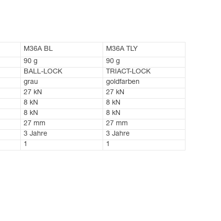
M36A BL
M36A TLY
90 g
90 g
BALL-LOCK
TRIACT-LOCK
grau
goldfarben
27 kN
27 kN
8 kN
8 kN
8 kN
8 kN
27 mm
27 mm
3 Jahre
3 Jahre
1
1