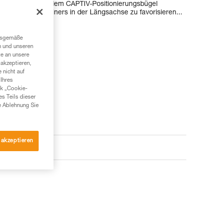
IAM kann mit dem CAPTIV-Positionierungsbügel
stung des Karabiners in der Längsachse zu favorisieren...
ngsgemäße
n und unseren
te an unsere
akzeptieren,
 nicht auf
Ihres
nk „Cookie-
es Teils dieser
e Ablehnung Sie
 akzeptieren