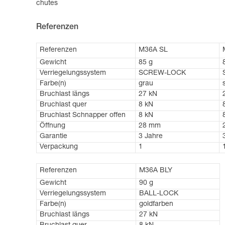
chutes
Referenzen
Referenzen
M36A SL
Gewicht
85 g
Verriegelungssystem
SCREW-LOCK
Farbe(n)
grau
Bruchlast längs
27 kN
Bruchlast quer
8 kN
Bruchlast Schnapper offen
8 kN
Öffnung
28 mm
Garantie
3 Jahre
Verpackung
1
Referenzen
M36A BLY
Gewicht
90 g
Verriegelungssystem
BALL-LOCK
Farbe(n)
goldfarben
Bruchlast längs
27 kN