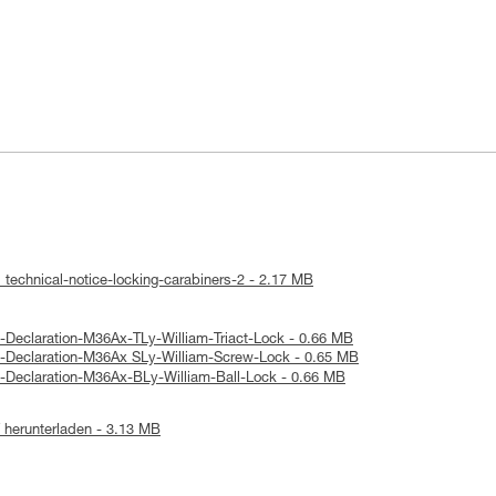
 technical-notice-locking-carabiners-2 - 2.17 MB
-Declaration-M36Ax-TLy-William-Triact-Lock - 0.66 MB
E-Declaration-M36Ax SLy-William-Screw-Lock - 0.65 MB
-Declaration-M36Ax-BLy-William-Ball-Lock - 0.66 MB
herunterladen - 3.13 MB