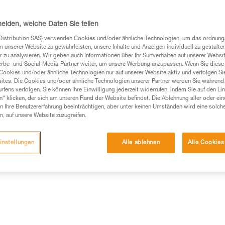
SCREW-LOCK-System. Der WILL
kombiniert werden, um die Bela
Weiterlesen
heiden, welche Daten Sie teilen
Distribution SAS) verwenden Cookies und/oder ähnliche Technologien, um das ordnu
n unserer Website zu gewährleisten, unsere Inhalte und Anzeigen individuell zu gestalte
Einen Händler finden
 zu analysieren. Wir geben auch Informationen über Ihr Surfverhalten auf unserer Websi
erbe- und Social-Media-Partner weiter, um unsere Werbung anzupassen. Wenn Sie diese 
Cookies und/oder ähnliche Technologien nur auf unserer Website aktiv und verfolgen Sie
ites. Die Cookies und/oder ähnliche Technologien unserer Partner werden Sie während 
fens verfolgen. Sie können Ihre Einwilligung jederzeit widerrufen, indem Sie auf den Li
n“ klicken, der sich am unteren Rand der Website befindet. Die Ablehnung aller oder ein
 Ihre Benutzererfahrung beeinträchtigen, aber unter keinen Umständen wird eine solch
n, auf unsere Website zuzugreifen.
instellungen
Alle ablehnen
Alle Cookies
Weitere Produkte
mationen
Wartung