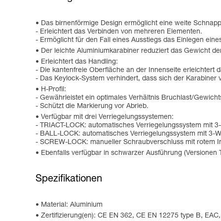
Das birnenförmige Design ermöglicht eine weite Schnapp
- Erleichtert das Verbinden von mehreren Elementen.
- Ermöglicht für den Fall eines Ausstiegs das Einlegen ein
Der leichte Aluminiumkarabiner reduziert das Gewicht de
Erleichtert das Handling:
- Die kantenfreie Oberfläche an der Innenseite erleichtert
- Das Keylock-System verhindert, dass sich der Karabiner 
H-Profil:
- Gewährleistet ein optimales Verhältnis Bruchlast/Gewich
- Schützt die Markierung vor Abrieb.
Verfügbar mit drei Verriegelungssystemen:
- TRIACT-LOCK: automatisches Verriegelungssystem mit 3
- BALL-LOCK: automatisches Verriegelungssystem mit 3-W
- SCREW-LOCK: manueller Schraubverschluss mit rotem Indika
Ebenfalls verfügbar in schwarzer Ausführung (Versio
Spezifikationen
Material: Aluminium
Zertifizierung(en): CE EN 362, CE EN 12275 type B, EAC,