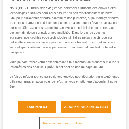
Faites un choix concernant vos données
Nous (PETZL Distribution SAS) et nos partenaires utilisons des cookies et/ou
technologies similaires pour nous assurer du bon fonctionnement de notre
Site, pour personnaliser notre contenu et nos publicités, et pour analyser notre
trafic. Nous partageons également des informations, quant à votre navigation
sur notre Site, avec nos partenaires analytiques, publicitaires et de réseaux
sociaux afin de personnaliser nos publicités. Dans le cas où vous les
acceptez, nos cookies et/ou technologies similaires ne sont actifs que sur
notre Site et ne vous suivront pas sur d’autres sites web. Les cookies et/ou
technologies similaires de nos partenaires vous suivront pendant toute votre
navigation.
Vous pouvez retirer votre consentement à tout moment en cliquant sur le lien «
Paramètres des cookies » prévu à cet effet en bas de page du Site.
Le fait de refuser tout ou partie de ces cookies peut dégrader votre expérience
utilisateur, mais en aucun cas ce refus ne vous empêchera d’accéder à notre
Site.
Les piles alcalines
Très répandues et disponibles partout dans le monde, les
Tout refuser
Autoriser tous les cookies
piles alcalines sont sensiblement plus performantes que les
piles salines. Elles sont en outre bien adaptées à la plupart
Paramètres des cookies
des équipements électriques autonomes modernes.