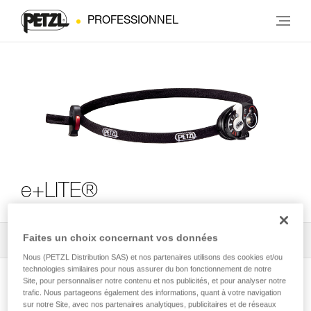
PROFESSIONNEL
e+LITE®
Faites un choix concernant vos données
Tous les conseils techniques
3
Filtrer
Nous (PETZL Distribution SAS) et nos partenaires utilisons des cookies et/ou
technologies similaires pour nous assurer du bon fonctionnement de notre
Site, pour personnaliser notre contenu et nos publicités, et pour analyser notre
trafic. Nous partageons également des informations, quant à votre navigation
sur notre Site, avec nos partenaires analytiques, publicitaires et de réseaux