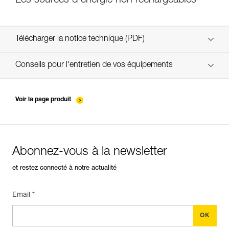
Les sources d’énergie non rechargeables
Télécharger la notice technique (PDF)
Technical Notice
Conseils pour l'entretien de vos équipements
entretien-lampes-frontales_FR
Technical Notice
Voir la page produit
Abonnez-vous à la newsletter
et restez connecté à notre actualité
Email *