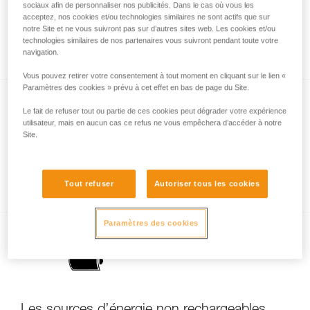
sociaux afin de personnaliser nos publicités. Dans le cas où vous les
acceptez, nos cookies et/ou technologies similaires ne sont actifs que sur
notre Site et ne vous suivront pas sur d’autres sites web. Les cookies et/ou
technologies similaires de nos partenaires vous suivront pendant toute votre
La forme du faisceau
navigation.
Vous pouvez retirer votre consentement à tout moment en cliquant sur le lien «
Paramètres des cookies » prévu à cet effet en bas de page du Site.
Le fait de refuser tout ou partie de ces cookies peut dégrader votre expérience
utilisateur, mais en aucun cas ce refus ne vous empêchera d’accéder à notre
Site.
La qualité du faisceau
Tout refuser
Autoriser tous les cookies
Paramètres des cookies