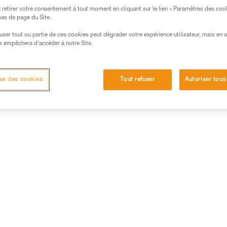
retirer votre consentement à tout moment en cliquant sur le lien « Paramètres des coo
Très répandues et disponibles partout dans le monde, les piles
 bas de page du Site.
alcalines sont sensiblement plus performantes que les piles
efuser tout ou partie de ces cookies peut dégrader votre expérience utilisateur, mais en 
salines. Elles sont en outre bien adaptées à la plupart des
s empêchera d’accéder à notre Site.
équipements électriques autonomes modernes.
Points forts :
disponibilité, temps de stockage.
es des cookies
Tout refuser
Autoriser tous
Points faibles :
doivent se changer régulièrement lorsque l’on
un usage intensif du produit.