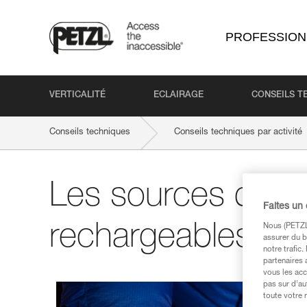
PROFESSION
VERTICALITÉ
ECLAIRAGE
CONSEILS T
Conseils techniques
Conseils techniques par activité
Les sources d’én
Faites un
rechargeables
Nous (PETZL 
assurer du b
notre trafic
partenaires 
vous les acc
pas sur d’au
toute votre 