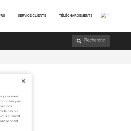
URS
SERVICE CLIENTS
TÉLÉCHARGEMENTS
Recherche
res pour nous
 pour analyser
avec nos
ns le cas où
 vous suivront
ront pendant