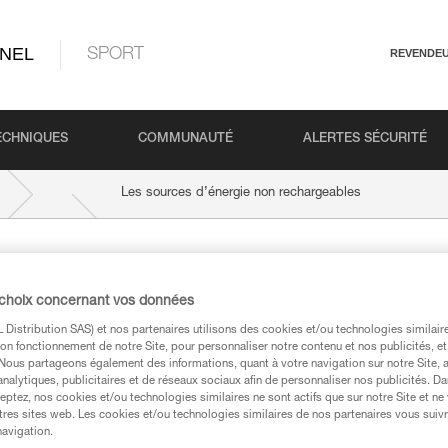
NEL
SPORT
REVENDE
ECHNIQUES
COMMUNAUTÉ
ALERTES SÉCURITÉ
Les sources d’énergie non rechargeables
ergie non
 choix concernant vos données
Distribution SAS) et nos partenaires utilisons des cookies et/ou technologies similai
on fonctionnement de notre Site, pour personnaliser notre contenu et nos publicités, et
. Nous partageons également des informations, quant à votre navigation sur notre Site, 
analytiques, publicitaires et de réseaux sociaux afin de personnaliser nos publicités. Da
eptez, nos cookies et/ou technologies similaires ne sont actifs que sur notre Site et ne
tres sites web. Les cookies et/ou technologies similaires de nos partenaires vous suiv
Les piles alcalines
navigation.