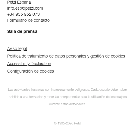
Petzl Espana
info.esp@petzl.com
+34 935 952 073
Formulario de contacto
Sala de prensa
Aviso legal
Política de tratamiento de datos personales y gestión de cookies
Accessibility Declaration
Configuración de cookies
Las actividades ilustradas son intrínsecamente peligrosas. Cada usuario debe haber
asistido a una formación y tener las competencias para la utilización de los equipos
durante estas actividades.
© 1995-2026 Petzl