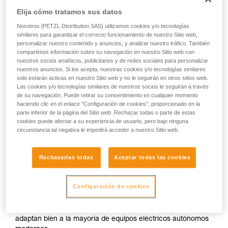
Elija cómo tratamos sus datos
Nosotros [PETZL Distribution SAS) utilizamos cookies y/o tecnologías
similares para garantizar el correcto funcionamiento de nuestro Sitio web,
personalizar nuestro contenido y anuncios, y analizar nuestro tráfico. También
compartimos información sobre su navegación en nuestro Sitio web con
nuestros socios analíticos, publicitarios y de redes sociales para personalizar
nuestros anuncios. Si los acepta, nuestras cookies y/o tecnologías similares
solo estarán activas en nuestro Sitio web y no le seguirán en otros sitios web.
Las cookies y/o tecnologías similares de nuestros socios le seguirán a través
de su navegación. Puede retirar su consentimiento en cualquier momento
haciendo clic en el enlace "Configuración de cookies", proporcionado en la
parte inferior de la página del Sitio web. Rechazar todas o parte de estas
cookies puede afectar a su experiencia de usuario, pero bajo ninguna
circunstancia tal negativa le impedirá acceder a nuestro Sitio web.
Rechazarlas todas
Aceptar todas las cookies
Pilas alcalinas
Configuración de cookies
Las pilas alcalinas, hoy en día las más comunes y fáciles de
encontrar en todas partes, tienen un rendimiento
sensiblemente mejor que las pilas salinas. Además, se
adaptan bien a la mayoría de equipos eléctricos autónomos