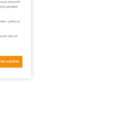
 vous suivront
ront pendant
kies » prévu à
aucun cas ce
 a
 les cookies