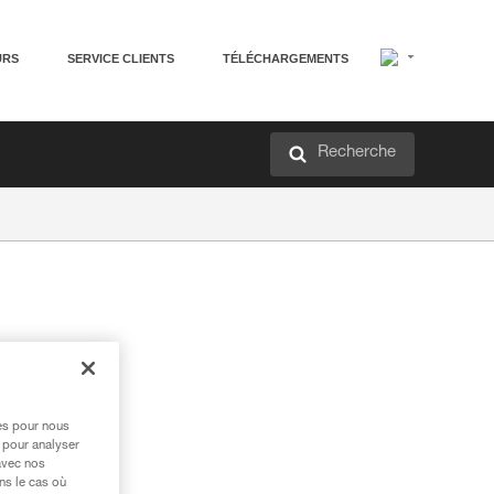
URS
SERVICE CLIENTS
TÉLÉCHARGEMENTS
Recherche
res pour nous
 pour analyser
avec nos
ns le cas où