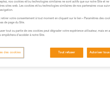
eptez, nos cookies et/ou technologies similaires ne sont actifs que sur notre Site et ne
tres sites web. Les cookies et/ou technologies similaires de nos partenaires vous suiv
Très répandues et disponibles partout dans le monde, les piles
navigation.
alcalines sont sensiblement plus performantes que les piles
retirer votre consentement à tout moment en cliquant sur le lien « Paramètres des coo
salines. Elles sont en outre bien adaptées à la plupart des
 bas de page du Site.
équipements électriques autonomes modernes.
efuser tout ou partie de ces cookies peut dégrader votre expérience utilisateur, mais en 
Points forts :
disponibilité, temps de stockage.
s empêchera d’accéder à notre Site.
Points faibles :
doivent se changer régulièrement lorsque l’on
un usage intensif du produit.
es des cookies
Tout refuser
Autoriser tous