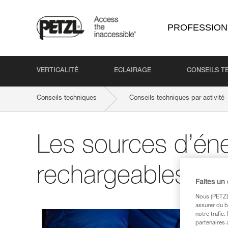
PROFESSION
VERTICALITÉ
ECLAIRAGE
CONSEILS T
Conseils techniques
Conseils techniques par activité
Les sources d’én
rechargeables
Faites un
Nous (PETZL 
assurer du b
notre trafic
partenaires 