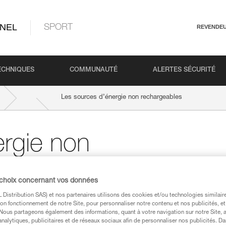
NEL
SPORT
REVENDE
ECHNIQUES
COMMUNAUTÉ
ALERTES SÉCURITÉ
Les sources d’énergie non rechargeables
ergie non
 choix concernant vos données
Distribution SAS) et nos partenaires utilisons des cookies et/ou technologies similai
on fonctionnement de notre Site, pour personnaliser notre contenu et nos publicités, et
Les piles alcalines
. Nous partageons également des informations, quant à votre navigation sur notre Site, 
analytiques, publicitaires et de réseaux sociaux afin de personnaliser nos publicités. Da