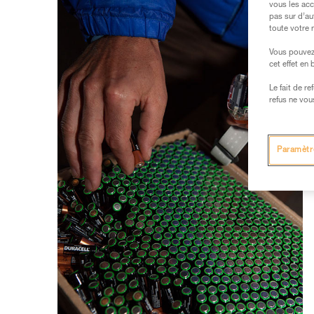
vous les acc
pas sur d’au
toute votre 
Vous pouvez 
cet effet en
Le fait de r
refus ne vou
Paramètr