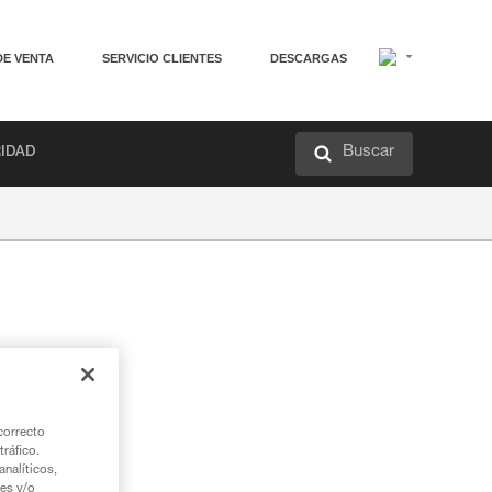
DE VENTA
SERVICIO CLIENTES
DESCARGAS
Buscar
RIDAD
correcto
tráfico.
nalíticos,
ies y/o