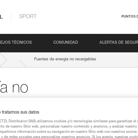
L
SPORT
PUNTOS 
EJOS TÉCNICOS
COMUNIDAD
ALERTAS DE SEGU
Fuentes de energía no recargables
ía no
o tratamos sus datos
TZL Distribution SAS) utilizamos cookies y/o tecnologías similares para garantizar el 
to de nuestro Sitio web, personalizar nuestro contenido y anuncios, y analizar nuestro 
Pilas alcalinas
partimos información sobre su navegación en nuestro Sitio web con nuestros socios a
s y de redes sociales para personalizar nuestros anuncios. Si los acepta, nuestras cook