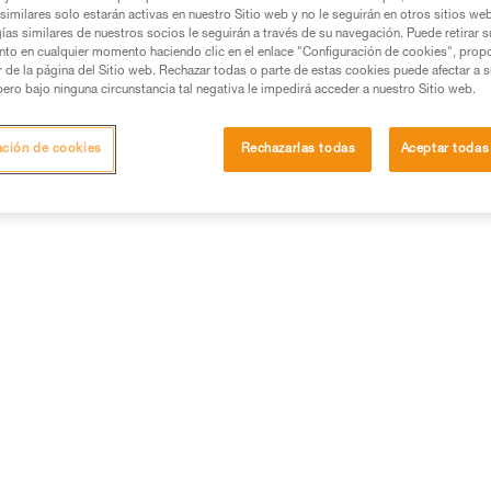
similares solo estarán activas en nuestro Sitio web y no le seguirán en otros sitios we
Las pilas alcalinas, hoy en día las más comunes y fáciles de
ías similares de nuestros socios le seguirán a través de su navegación. Puede retirar s
nto en cualquier momento haciendo clic en el enlace "Configuración de cookies", prop
encontrar en todas partes, tienen un rendimiento sensiblement
or de la página del Sitio web. Rechazar todas o parte de estas cookies puede afectar a 
mejor que las pilas salinas. Además, se adaptan bien a la mayo
pero bajo ninguna circunstancia tal negativa le impedirá acceder a nuestro Sitio web.
de equipos eléctricos autónomos modernos.
Ventajas: disponibilidad, tiempo de almacenamiento.
ación de cookies
Rechazarlas todas
Aceptar todas
Inconvenientes: deben cargarse regularmente cuando se utili
intensivamente el producto.