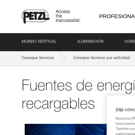
PROFESIONA
MUNDO VERTICAL
ILUMINACIÓN
CONS
Consejos técnicos
Consejos técnicos por actividad
Fuentes de energ
recargables
Elija cóm
Nosotros [PE
funcionamien
También com
publicitario