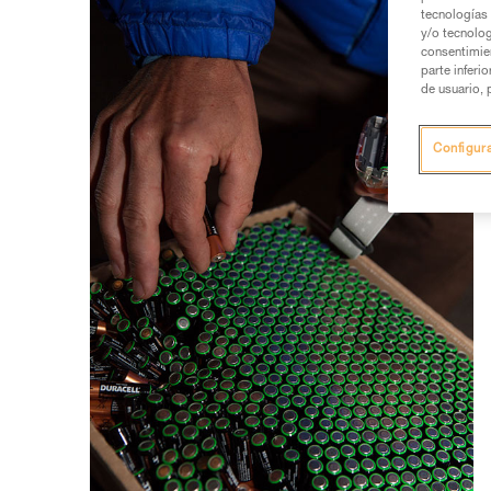
tecnologías 
y/o tecnolog
consentimie
parte inferi
de usuario, 
Configur