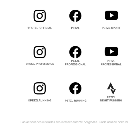
Las actividades ilustradas son intrínsecamente peligrosas. Cada usuario debe ha