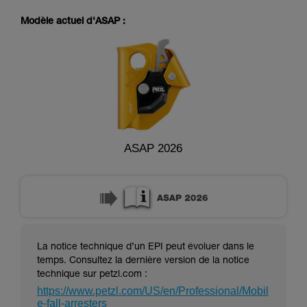
pouvoir comprendre ce complément
d’informations.
Modèle actuel d'ASAP :
Maîtriser ces techniques nécessite une
formation et un entraînement spécifique. Validez
avec un professionnel votre capacité à refaire
la manipulation, seul, en toute sécurité, avant
de la reproduire en autonomie.
Nous donnons des exemples de techniques
liées à votre activité. Il peut en exister d’autres
que nous ne décrivons pas ici.
ASAP 2026
La notice technique d’un EPI peut évoluer dans le
temps. Consultez la dernière version de la notice
technique sur petzl.com :
https://www.petzl.com/US/en/Professional/Mobil
e-fall-arresters