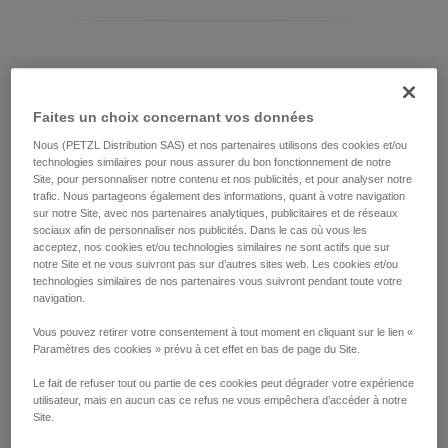
Différencier votre modèle d’ASAP LOCK
Faites un choix concernant vos données
Modèle actuel d'ASAP LOCK :
Nous (PETZL Distribution SAS) et nos partenaires utilisons des cookies et/ou
technologies similaires pour nous assurer du bon fonctionnement de notre
Site, pour personnaliser notre contenu et nos publicités, et pour analyser notre
trafic. Nous partageons également des informations, quant à votre navigation
sur notre Site, avec nos partenaires analytiques, publicitaires et de réseaux
sociaux afin de personnaliser nos publicités. Dans le cas où vous les
acceptez, nos cookies et/ou technologies similaires ne sont actifs que sur
notre Site et ne vous suivront pas sur d’autres sites web. Les cookies et/ou
technologies similaires de nos partenaires vous suivront pendant toute votre
navigation.
Vous pouvez retirer votre consentement à tout moment en cliquant sur le lien «
Paramètres des cookies » prévu à cet effet en bas de page du Site.
ASAP LOCK 2026
Le fait de refuser tout ou partie de ces cookies peut dégrader votre expérience
utilisateur, mais en aucun cas ce refus ne vous empêchera d’accéder à notre
Site.