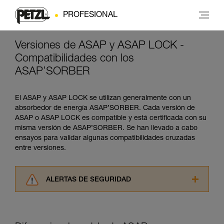
PROFESIONAL
Versiones de ASAP y ASAP LOCK -
Compatibilidades con los
ASAP’SORBER
El ASAP y ASAP LOCK se utilizan generalmente con un
absorbedor de energía ASAP’SORBER. Cada versión de
ASAP o ASAP LOCK es compatible y está certificada con su
misma versión de ASAP’SORBER. Se han llevado a cabo
ensayos para validar algunas compatibilidades cruzadas
entre versiones.
ALERTAS DE SEGURIDAD
Lea atentamente las fichas técnicas de los
productos utilizados en este consejo antes de
consultarlo. Usted debe comprender la