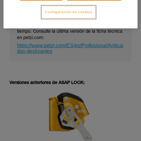
Configuración de cookies
La ficha técnica de un EPI puede evolucionar en el
tiempo. Consulte la última versión de la ficha técnica
en petzl.com:
https://www.petzl.com/ES/es/Profesional/Anticai
das-deslizantes
Versiones anteriores de ASAP LOCK: