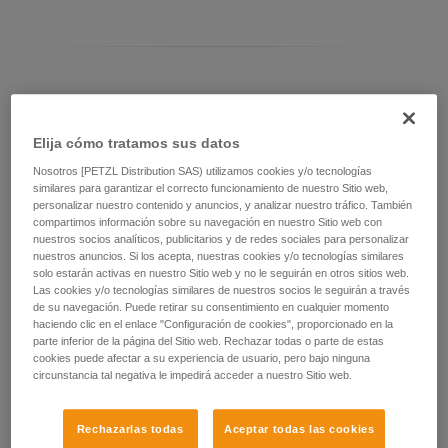
Diferenciar el modelo de ASAP LOCK
Elija cómo tratamos sus datos
Modelo actual de ASAP LOCK:
Nosotros [PETZL Distribution SAS) utilizamos cookies y/o tecnologías
similares para garantizar el correcto funcionamiento de nuestro Sitio web,
personalizar nuestro contenido y anuncios, y analizar nuestro tráfico. También
compartimos información sobre su navegación en nuestro Sitio web con
nuestros socios analíticos, publicitarios y de redes sociales para personalizar
nuestros anuncios. Si los acepta, nuestras cookies y/o tecnologías similares
solo estarán activas en nuestro Sitio web y no le seguirán en otros sitios web.
Las cookies y/o tecnologías similares de nuestros socios le seguirán a través
de su navegación. Puede retirar su consentimiento en cualquier momento
haciendo clic en el enlace "Configuración de cookies", proporcionado en la
parte inferior de la página del Sitio web. Rechazar todas o parte de estas
cookies puede afectar a su experiencia de usuario, pero bajo ninguna
circunstancia tal negativa le impedirá acceder a nuestro Sitio web.
ASAP LOCK 2026
Rechazarlas todas
Aceptar todas las cookies