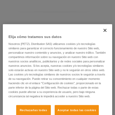
Diferenciar el modelo de ASAP LOCK
Elija cómo tratamos sus datos
Modelo actual de ASAP LOCK:
Nosotros [PETZL Distribution SAS) utilizamos cookies y/o tecnologías
similares para garantizar el correcto funcionamiento de nuestro Sitio web,
personalizar nuestro contenido y anuncios, y analizar nuestro tráfico. También
compartimos información sobre su navegación en nuestro Sitio web con
nuestros socios analíticos, publicitarios y de redes sociales para personalizar
nuestros anuncios. Si los acepta, nuestras cookies y/o tecnologías similares
solo estarán activas en nuestro Sitio web y no le seguirán en otros sitios web.
Las cookies y/o tecnologías similares de nuestros socios le seguirán a través
de su navegación. Puede retirar su consentimiento en cualquier momento
haciendo clic en el enlace "Configuración de cookies", proporcionado en la
parte inferior de la página del Sitio web. Rechazar todas o parte de estas
cookies puede afectar a su experiencia de usuario, pero bajo ninguna
circunstancia tal negativa le impedirá acceder a nuestro Sitio web.
ASAP LOCK 2026
Rechazarlas todas
Aceptar todas las cookies