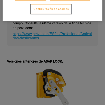
Configuración de cookies
La ficha técnica de un EPI puede evolucionar en el
tiempo. Consulte la última versión de la ficha técnica
en petzl.com:
https://www.petzl.com/ES/es/Profesional/Anticai
das-deslizantes
Versiones anteriores de ASAP LOCK: