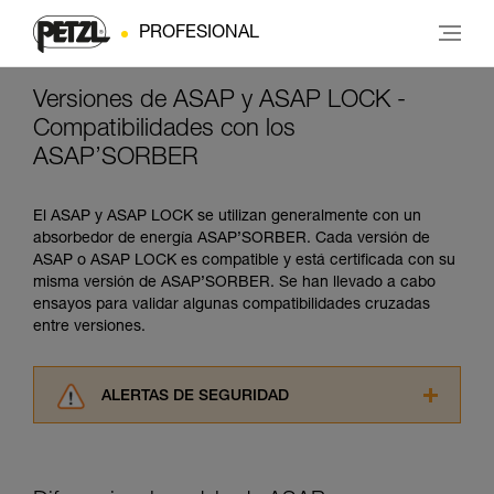
PROFESIONAL
Versiones de ASAP y ASAP LOCK -
Compatibilidades con los
ASAP’SORBER
El ASAP y ASAP LOCK se utilizan generalmente con un
absorbedor de energía ASAP’SORBER. Cada versión de
ASAP o ASAP LOCK es compatible y está certificada con su
misma versión de ASAP’SORBER. Se han llevado a cabo
ensayos para validar algunas compatibilidades cruzadas
entre versiones.
ALERTAS DE SEGURIDAD
Lea atentamente las fichas técnicas de los
productos utilizados en este consejo antes de
consultarlo. Usted debe comprender la