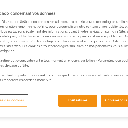
ralement avec un absorbeur d’énergie
d’ASAP ou ASAP LOCK est compatible et
 choix concernant vos données
d’ASAP’SORBER. Des tests ont été conduits
Distribution SAS) et nos partenaires utilisons des cookies et/ou technologies similai
on fonctionnement de notre Site, pour personnaliser notre contenu et nos publicités, et
 croisées entre générations.
. Nous partageons également des informations, quant à votre navigation sur notre Site, 
analytiques, publicitaires et de réseaux sociaux afin de personnaliser nos publicités. Da
eptez, nos cookies et/ou technologies similaires ne sont actifs que sur notre Site et ne
tres sites web. Les cookies et/ou technologies similaires de nos partenaires vous suiv
navigation.
retirer votre consentement à tout moment en cliquant sur le lien « Paramètres des coo
s des produits utilisés dans ce conseil avant de le
 bas de page du Site.
formations de la notice technique pour pouvoir
.
efuser tout ou partie de ces cookies peut dégrader votre expérience utilisateur, mais en 
s empêchera d’accéder à notre Site.
ormation et un entraînement spécifique. Validez avec
 manipulation, seul, en toute sécurité, avant de la
es des cookies
Tout refuser
Autoriser tous
iées à votre activité. Il peut en exister d’autres que