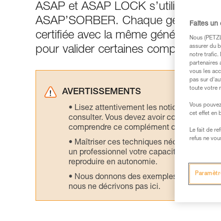
ASAP et ASAP LOCK s’utilisent géné
ASAP’SORBER. Chaque génération 
Faites un
certifiée avec la même génération 
Nous (PETZL 
assurer du b
pour valider certaines compatibilités
notre trafic
partenaires 
vous les acc
pas sur d’au
toute votre 
AVERTISSEMENTS
Vous pouvez 
Lisez attentivement les notices technique
cet effet en
consulter. Vous devez avoir compris les in
comprendre ce complément d’informations
Le fait de r
refus ne vou
Maîtriser ces techniques nécessite une f
un professionnel votre capacité à refaire la
reproduire en autonomie.
Paramètr
Nous donnons des exemples de techniques l
nous ne décrivons pas ici.