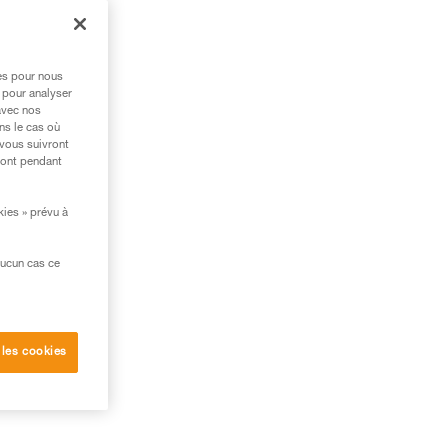
res pour nous
 pour analyser
avec nos
ns le cas où
 vous suivront
ront pendant
kies » prévu à
aucun cas ce
 les cookies