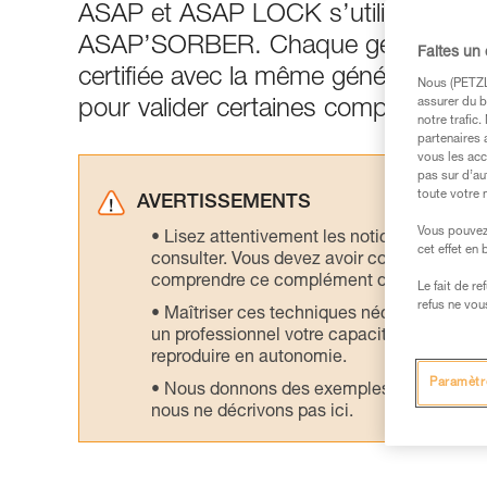
ASAP et ASAP LOCK s’utilisent géné
ASAP’SORBER. Chaque génération 
Faites un
certifiée avec la même génération 
Nous (PETZL 
assurer du b
pour valider certaines compatibilités
notre trafic
partenaires 
vous les acc
pas sur d’au
toute votre 
AVERTISSEMENTS
Vous pouvez 
Lisez attentivement les notices technique
cet effet en
consulter. Vous devez avoir compris les in
comprendre ce complément d’informations
Le fait de r
refus ne vou
Maîtriser ces techniques nécessite une f
un professionnel votre capacité à refaire la
reproduire en autonomie.
Paramètr
Nous donnons des exemples de techniques l
nous ne décrivons pas ici.