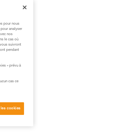
res pour nous
 pour analyser
avec nos
ns le cas où
 vous suivront
ront pendant
kies » prévu à
aucun cas ce
 les cookies