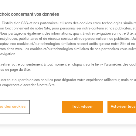
ralement avec un absorbeur d’énergie
d’ASAP ou ASAP LOCK est compatible et
 choix concernant vos données
d’ASAP’SORBER. Des tests ont été conduits
Distribution SAS) et nos partenaires utilisons des cookies et/ou technologies similai
on fonctionnement de notre Site, pour personnaliser notre contenu et nos publicités, et
 croisées entre générations.
. Nous partageons également des informations, quant à votre navigation sur notre Site, 
analytiques, publicitaires et de réseaux sociaux afin de personnaliser nos publicités. Da
eptez, nos cookies et/ou technologies similaires ne sont actifs que sur notre Site et ne
tres sites web. Les cookies et/ou technologies similaires de nos partenaires vous suiv
navigation.
retirer votre consentement à tout moment en cliquant sur le lien « Paramètres des coo
s des produits utilisés dans ce conseil avant de le
 bas de page du Site.
formations de la notice technique pour pouvoir
.
efuser tout ou partie de ces cookies peut dégrader votre expérience utilisateur, mais en 
s empêchera d’accéder à notre Site.
ormation et un entraînement spécifique. Validez avec
 manipulation, seul, en toute sécurité, avant de la
es des cookies
Tout refuser
Autoriser tous
iées à votre activité. Il peut en exister d’autres que