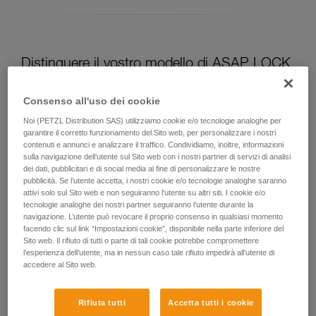
Distinguere il vostro modello di ASAP LOCK
Modello attuale di ASAP LOCK:
Consenso all'uso dei cookie
Noi (PETZL Distribution SAS) utilizziamo cookie e/o tecnologie analoghe per
garantire il corretto funzionamento del Sito web, per personalizzare i nostri
contenuti e annunci e analizzare il traffico. Condividiamo, inoltre, informazioni
sulla navigazione dell’utente sul Sito web con i nostri partner di servizi di analisi
dei dati, pubblicitari e di social media al fine di personalizzare le nostre
pubblicità. Se l’utente accetta, i nostri cookie e/o tecnologie analoghe saranno
attivi solo sul Sito web e non seguiranno l’utente su altri siti. I cookie e/o
tecnologie analoghe dei nostri partner seguiranno l’utente durante la
navigazione. L’utente può revocare il proprio consenso in qualsiasi momento
facendo clic sul link “Impostazioni cookie”, disponibile nella parte inferiore del
Sito web. Il rifiuto di tutti o parte di tali cookie potrebbe compromettere
ASAP LOCK 2026
l’esperienza dell’utente, ma in nessun caso tale rifiuto impedirà all’utente di
accedere al Sito web.
Rifiuta tutti
Accetta tutti i cookie