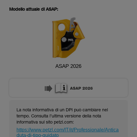
capire queste ulteriori informazioni.
La padronanza di queste tecniche richiede una
Modello attuale di ASAP:
formazione ed un addestramento specifico.
Verificate con un professionista la vostra
capacità di rifare la manovra, da soli, in piena
sicurezza, prima di riprodurla autonomamente.
Forniamo esempi di tecniche relative alla vostra
attività. Ne possono esistere altre che non
vengono qui descritte.
ASAP 2026
La nota informativa di un DPI può cambiare nel
tempo. Consulta l’ultima versione della nota
informativa sul sito petzl.com:
https://www.petzl.com/IT/it/Professionale/Antica
duta-di-tipo-guidato