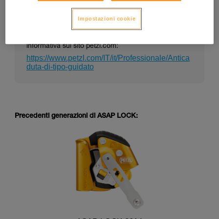
Impostazioni cookie
La nota informativa di un DPI può cambiare nel
tempo. Consulta l’ultima versione della nota
informativa sul sito petzl.com:
https://www.petzl.com/IT/it/Professionale/Antica
duta-di-tipo-guidato
Precedenti generazioni di ASAP LOCK: