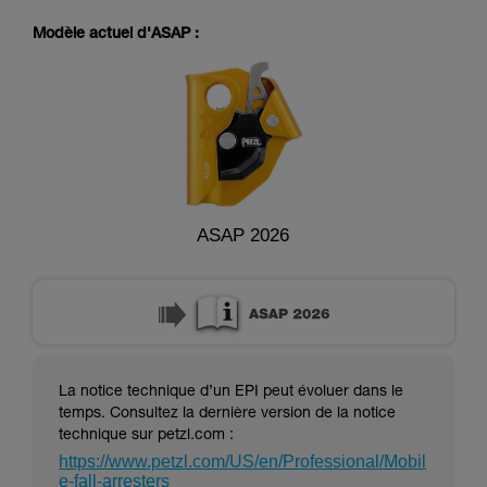
pouvoir comprendre ce complément
d’informations.
Modèle actuel d'ASAP :
Maîtriser ces techniques nécessite une
formation et un entraînement spécifique. Validez
avec un professionnel votre capacité à refaire
la manipulation, seul, en toute sécurité, avant
de la reproduire en autonomie.
Nous donnons des exemples de techniques
liées à votre activité. Il peut en exister d’autres
que nous ne décrivons pas ici.
ASAP 2026
La notice technique d’un EPI peut évoluer dans le
temps. Consultez la dernière version de la notice
technique sur petzl.com :
https://www.petzl.com/US/en/Professional/Mobil
e-fall-arresters