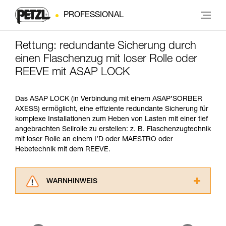
PROFESSIONAL
Rettung: redundante Sicherung durch
einen Flaschenzug mit loser Rolle oder
REEVE mit ASAP LOCK
Das ASAP LOCK (in Verbindung mit einem ASAP’SORBER
AXESS) ermöglicht, eine effiziente redundante Sicherung für
komplexe Installationen zum Heben von Lasten mit einer tief
angebrachten Seilrolle zu erstellen: z. B. Flaschenzugtechnik
mit loser Rolle an einem I’D oder MAESTRO oder
Hebetechnik mit dem REEVE.
WARNHINWEIS
Lesen Sie die Gebrauchsanweisungen der
Produkte, um die es in diesem Tech Tipp geht,
aufmerksam durch, bevor Sie diesen zu Rate