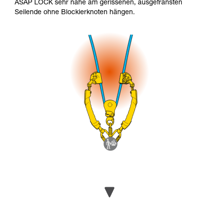
ASAP LOCK sehr nahe am gerissenen, ausgefransten
Seilende ohne Blockierknoten hängen.