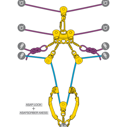
ziehen. Um diese Zusatzinformationen
verstehen zu können, müssen Sie zuerst die in
der Gebrauchsanweisung enthaltenen
Informationen richtig verstanden haben.
Die Beherrschung dieser Techniken setzt eine
entsprechende Ausbildung und ein spezielles
Training voraus. Prüfen Sie zusammen mit
einem Profi, ob Sie in der Lage sind, den
Vorgang alleine sicher zu wiederholen, bevor
Sie ihn eigenständig durchführen.
Wir geben Beispiele für die mit Ihrer Aktivität
verbundenen Techniken. Möglicherweise gibt es
noch andere Techniken, die hier nicht
beschrieben werden.