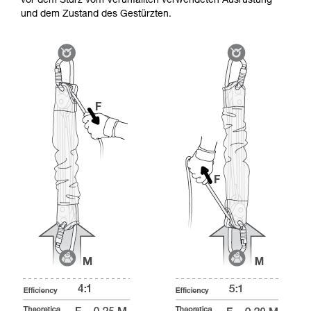
vor dem Sturz vom Verunfallten verwendeten Ausrüstung
und dem Zustand des Gestürzten.