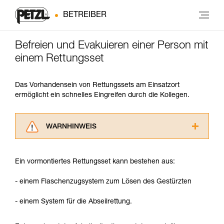
BETREIBER
Befreien und Evakuieren einer Person mit
einem Rettungsset
Das Vorhandensein von Rettungssets am Einsatzort
ermöglicht ein schnelles Eingreifen durch die Kollegen.
WARNHINWEIS
Lesen Sie die Gebrauchsanweisungen der
Produkte, um die es in diesem Tech Tipp geht,
Ein vormontiertes Rettungsset kann bestehen aus:
aufmerksam durch, bevor Sie diesen zu Rate
ziehen. Um diese Zusatzinformationen
- einem Flaschenzugsystem zum Lösen des Gestürzten
verstehen zu können, müssen Sie zuerst die in
der Gebrauchsanweisung enthaltenen
- einem System für die Abseilrettung.
Informationen richtig verstanden haben.
Die Beherrschung dieser Techniken setzt eine