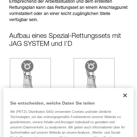
entsprechende Ausbildung und ein spezielles
Entsprechend der Arbeitssituation und dem erstellten
Training voraus. Prüfen Sie zusammen mit
Rettungsplan kann das Rettungsset an einem Anschlagpunkt
einem Profi, ob Sie in der Lage sind, den
vorinstalliert oder an einer leicht zugänglichen Stelle
Vorgang alleine sicher zu wiederholen, bevor
verfügbar sein.
Sie ihn eigenständig durchführen.
Wir geben Beispiele für die mit Ihrer Aktivität
Aufbau eines Spezial-Rettungssets mit
verbundenen Techniken. Möglicherweise gibt es
JAG SYSTEM und I’D
noch andere Techniken, die hier nicht
beschrieben werden.
Sie entscheiden, welche Daten Sie teilen
Wir (PETZL Distribution SAS) verwenden Cookies und/oder ähnliche
Technologien, um das ordnungsgemäße Funktionieren unserer Website zu
gewährleisten, unsere Inhalte und Anzeigen individuell zu gestalten und
unseren Datenverkehr zu analysieren. Wir geben auch Informationen über Ihr
Surfverhalten auf unserer Website an unsere Analyse-, Werbe- und Social-