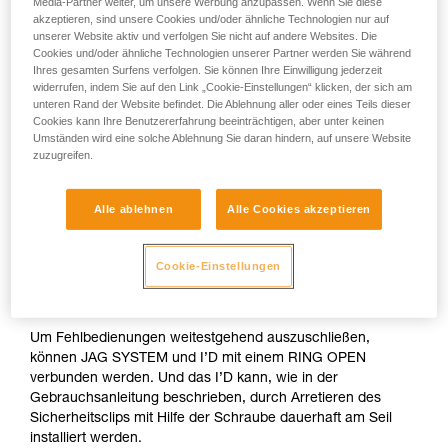
Media-Partner weiter, um unsere Werbung anzupassen. Wenn Sie diese
akzeptieren, sind unsere Cookies und/oder ähnliche Technologien nur auf
unserer Website aktiv und verfolgen Sie nicht auf andere Websites. Die
Cookies und/oder ähnliche Technologien unserer Partner werden Sie während
Ihres gesamten Surfens verfolgen. Sie können Ihre Einwilligung jederzeit
widerrufen, indem Sie auf den Link „Cookie-Einstellungen“ klicken, der sich am
unteren Rand der Website befindet. Die Ablehnung aller oder eines Teils dieser
Cookies kann Ihre Benutzererfahrung beeinträchtigen, aber unter keinen
Umständen wird eine solche Ablehnung Sie daran hindern, auf unsere Website
zuzugreifen.
Alle ablehnen
Alle Cookies akzeptieren
Das JAG SYSTEM ist ein kompaktes Flaschenzugsystem mit
Cookie-Einstellungen
optimalem Wirkungsgrad. Die Schutzhülle verhindert ein
Eindrehen des Zugseils.
Um Fehlbedienungen weitestgehend auszuschließen,
können JAG SYSTEM und I’D mit einem RING OPEN
verbunden werden. Und das I’D kann, wie in der
Gebrauchsanleitung beschrieben, durch Arretieren des
Sicherheitsclips mit Hilfe der Schraube dauerhaft am Seil
installiert werden.