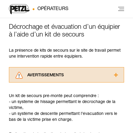
OPÉRATEURS
Décrochage et évacuation d’un équipier
à l’aide d’un kit de secours
La présence de kits de secours sur le site de travail permet
une intervention rapide entre équipiers.
AVERTISSEMENTS
Lisez attentivement les notices techniques des
produits utilisés dans ce conseil avant de le
Un kit de secours pré-monté peut comprendre :
consulter. Vous devez avoir compris les
- un système de hissage permettant le décrochage de la
informations de la notice technique pour
victime,
pouvoir comprendre ce complément
- un système de descente permettant l’évacuation vers le
d’informations.
bas de la victime prise en charge.
Maîtriser ces techniques nécessite une
formation et un entraînement spécifique. Validez