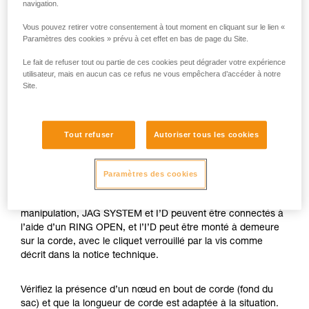
navigation.
Vous pouvez retirer votre consentement à tout moment en cliquant sur le lien «
Paramètres des cookies » prévu à cet effet en bas de page du Site.
Le fait de refuser tout ou partie de ces cookies peut dégrader votre expérience
utilisateur, mais en aucun cas ce refus ne vous empêchera d’accéder à notre
Site.
Tout refuser
Autoriser tous les cookies
Le JAG SYSTEM est un kit de mouflage avec rendement et
compacité optimisés. Sa housse évite que la corde de
hissage s’emmêle.
Paramètres des cookies
Pour limiter au maximum les risques de mauvaise
manipulation, JAG SYSTEM et I’D peuvent être connectés à
l’aide d’un RING OPEN, et l’I’D peut être monté à demeure
sur la corde, avec le cliquet verrouillé par la vis comme
décrit dans la notice technique.
Vérifiez la présence d’un nœud en bout de corde (fond du
sac) et que la longueur de corde est adaptée à la situation.