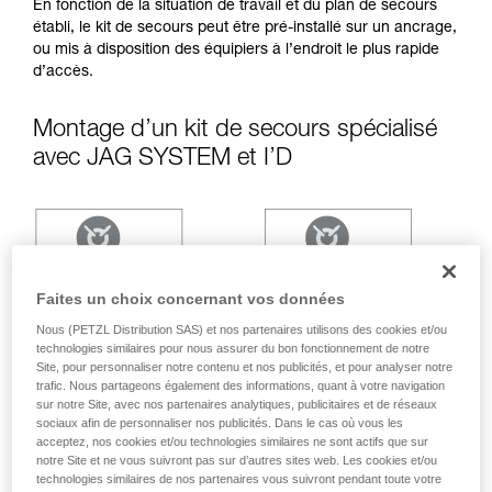
avec un professionnel votre capacité à refaire
En fonction de la situation de travail et du plan de secours
la manipulation, seul, en toute sécurité, avant
établi, le kit de secours peut être pré-installé sur un ancrage,
de la reproduire en autonomie.
ou mis à disposition des équipiers à l’endroit le plus rapide
Nous donnons des exemples de techniques
d’accès.
liées à votre activité. Il peut en exister d’autres
que nous ne décrivons pas ici.
Montage d’un kit de secours spécialisé
avec JAG SYSTEM et I’D
Faites un choix concernant vos données
Nous (PETZL Distribution SAS) et nos partenaires utilisons des cookies et/ou
technologies similaires pour nous assurer du bon fonctionnement de notre
Site, pour personnaliser notre contenu et nos publicités, et pour analyser notre
trafic. Nous partageons également des informations, quant à votre navigation
sur notre Site, avec nos partenaires analytiques, publicitaires et de réseaux
sociaux afin de personnaliser nos publicités. Dans le cas où vous les
acceptez, nos cookies et/ou technologies similaires ne sont actifs que sur
notre Site et ne vous suivront pas sur d’autres sites web. Les cookies et/ou
technologies similaires de nos partenaires vous suivront pendant toute votre