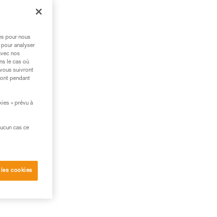
ide
res pour nous
 pour analyser
avec nos
ns le cas où
 vous suivront
ront pendant
kies » prévu à
aucun cas ce
 les cookies