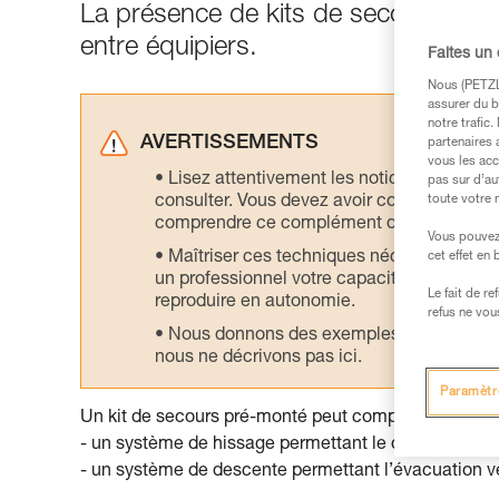
La présence de kits de secours sur le
entre équipiers.
Faites un
Nous (PETZL 
assurer du b
notre trafic
AVERTISSEMENTS
partenaires 
vous les acc
Lisez attentivement les notices technique
pas sur d’au
consulter. Vous devez avoir compris les in
toute votre 
comprendre ce complément d’informations
Vous pouvez 
Maîtriser ces techniques nécessite une f
cet effet en
un professionnel votre capacité à refaire la
Le fait de r
reproduire en autonomie.
refus ne vou
Nous donnons des exemples de techniques l
nous ne décrivons pas ici.
Paramètr
Un kit de secours pré-monté peut comprendre :
- un système de hissage permettant le décrochage d
- un système de descente permettant l’évacuation ver