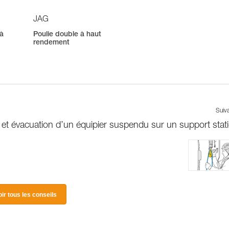
JAG
 à
Poulie double à haut
rendement
Suiv
et évacuation d’un équipier suspendu sur un support stat
oir tous les conseils