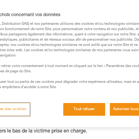
 site de travail permet une intervention rap
 choix concernant vos données
Distribution SAS) et nos partenaires utilisons des cookies et/ou technologies similai
on fonctionnement de notre Site, pour personnaliser notre contenu et nos publicités, et
. Nous partageons également des informations, quant à votre navigation sur notre Site, 
analytiques, publicitaires et de réseaux sociaux afin de personnaliser nos publicités. Da
eptez, nos cookies et/ou technologies similaires ne sont actifs que sur notre Site et ne
s des produits utilisés dans ce conseil avant de le
tres sites web. Les cookies et/ou technologies similaires de nos partenaires vous suiv
formations de la notice technique pour pouvoir
navigation.
.
retirer votre consentement à tout moment en cliquant sur le lien « Paramètres des coo
ormation et un entraînement spécifique. Validez avec
 bas de page du Site.
 manipulation, seul, en toute sécurité, avant de la
efuser tout ou partie de ces cookies peut dégrader votre expérience utilisateur, mais en 
s empêchera d’accéder à notre Site.
iées à votre activité. Il peut en exister d’autres que
es des cookies
Tout refuser
Autoriser tous
e la victime,
s le bas de la victime prise en charge.