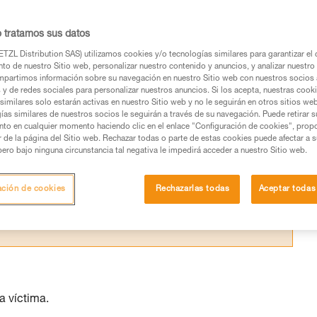
 lugar de trabajo permite una intervención
o tratamos sus datos
TZL Distribution SAS) utilizamos cookies y/o tecnologías similares para garantizar el 
to de nuestro Sitio web, personalizar nuestro contenido y anuncios, y analizar nuestro 
partimos información sobre su navegación en nuestro Sitio web con nuestros socios a
s y de redes sociales para personalizar nuestros anuncios. Si los acepta, nuestras cook
similares solo estarán activas en nuestro Sitio web y no le seguirán en otros sitios we
os productos utilizados en este consejo antes de
ías similares de nuestros socios le seguirán a través de su navegación. Puede retirar s
ormación de la ficha técnica para poder comprender
nto en cualquier momento haciendo clic en el enlace "Configuración de cookies", prop
or de la página del Sitio web. Rechazar todas o parte de estas cookies puede afectar a 
pero bajo ninguna circunstancia tal negativa le impedirá acceder a nuestro Sitio web.
mación y un entrenamiento específico. Confirme a
ejecutar estas técnicas, solo y con total seguridad,
ación de cookies
Rechazarlas todas
Aceptar todas
con su actividad. Pueden existir otras que no
a víctima.