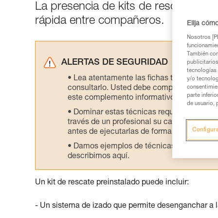
La presencia de kits de rescate en el
rápida entre compañeros.
Elija cóm
Nosotros [PE
funcionamien
También com
ALERTAS DE SEGURIDAD
publicitario
tecnologías 
Lea atentamente las fichas técnicas de l
y/o tecnolog
consultarlo. Usted debe comprender la inf
consentimie
parte inferi
este complemento informativo.
de usuario, 
Dominar estas técnicas requiere una for
través de un profesional su capacidad para 
Configur
antes de ejecutarlas de forma autónoma.
Damos ejemplos de técnicas relacionadas 
describimos aquí.
Un kit de rescate preinstalado puede incluir:
- Un sistema de izado que permite desenganchar a l