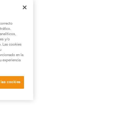
correcto
tráfico.
nalíticos,
ies y/o
b. Las cookies
u
orcionado en la
su experiencia
 las cookies