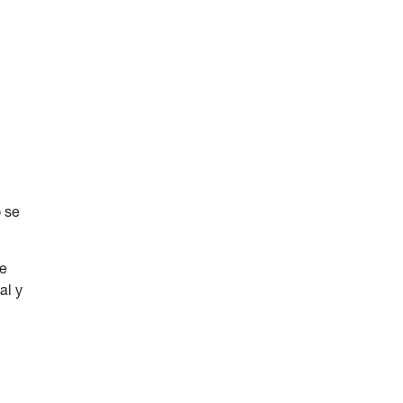
 se
te
al y