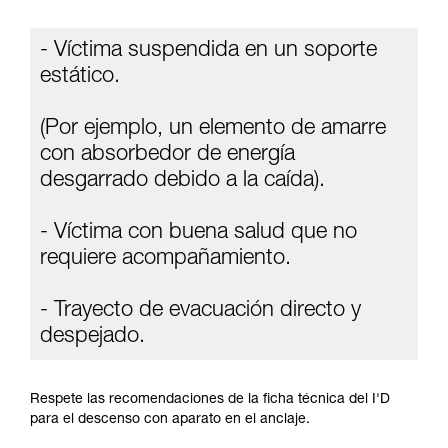
información de la ficha técnica para poder
comprender este complemento informativo.
- Víctima suspendida en un soporte
Dominar estas técnicas requiere una formación
y un entrenamiento específico. Confirme a
estático.
través de un profesional su capacidad para
ejecutar estas técnicas, solo y con total
(Por ejemplo, un elemento de amarre
seguridad, antes de ejecutarlas de forma
autónoma.
con absorbedor de energía
Damos ejemplos de técnicas relacionadas con
desgarrado debido a la caída).
su actividad. Pueden existir otras que no
describimos aquí.
- Víctima con buena salud que no
requiere acompañamiento.
- Trayecto de evacuación directo y
despejado.
Respete las recomendaciones de la ficha técnica del I'D
para el descenso con aparato en el anclaje.