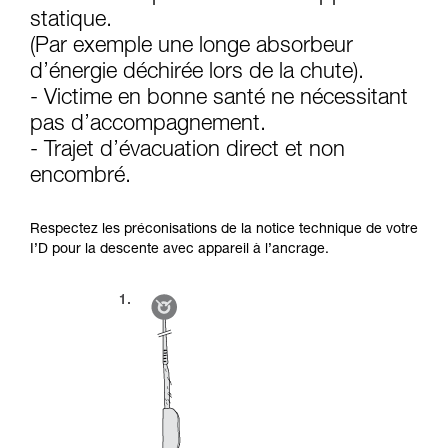
d’informations.
statique.
Maîtriser ces techniques nécessite une
formation et un entraînement spécifique. Validez
(Par exemple une longe absorbeur
avec un professionnel votre capacité à refaire
d’énergie déchirée lors de la chute).
la manipulation, seul, en toute sécurité, avant
- Victime en bonne santé ne nécessitant
de la reproduire en autonomie.
pas d’accompagnement.
Nous donnons des exemples de techniques
liées à votre activité. Il peut en exister d’autres
- Trajet d’évacuation direct et non
que nous ne décrivons pas ici.
encombré.
Respectez les préconisations de la notice technique de votre
I’D pour la descente avec appareil à l’ancrage.