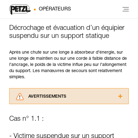
OPÉRATEURS
Décrochage et évacuation d’un équipier
suspendu sur un support statique
Après une chute sur une longe à absorbeur d’énergie, sur
une longe de maintien ou sur une corde à faible distance de
l’ancrage, le poids de la victime influe peu sur l’allongement
du support. Les manœuvres de secours sont relativement
simples.
AVERTISSEMENTS
Lisez attentivement les notices techniques des
produits utilisés dans ce conseil avant de le
Cas n° 1.1 :
consulter. Vous devez avoir compris les
informations de la notice technique pour
pouvoir comprendre ce complément
- Victime suspendue sur un support