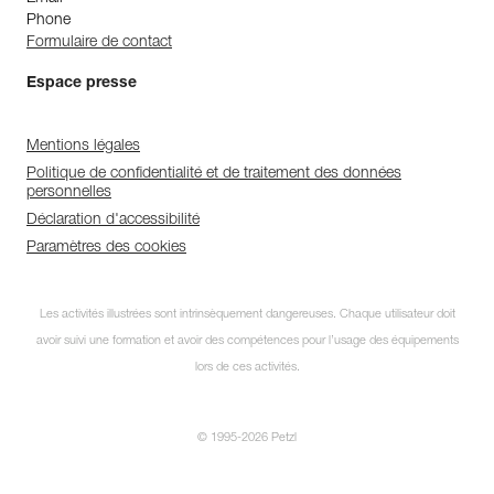
Phone
Formulaire de contact
Espace presse
Mentions légales
Politique de confidentialité et de traitement des données
personnelles
Déclaration d'accessibilité
Paramètres des cookies
Les activités illustrées sont intrinsèquement dangereuses. Chaque utilisateur doit
avoir suivi une formation et avoir des compétences pour l’usage des équipements
lors de ces activités.
© 1995-2026 Petzl