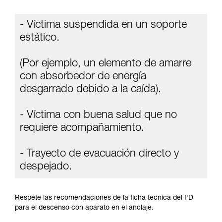
información de la ficha técnica para poder
comprender este complemento informativo.
- Víctima suspendida en un soporte
Dominar estas técnicas requiere una formación
y un entrenamiento específico. Confirme a
estático.
través de un profesional su capacidad para
ejecutar estas técnicas, solo y con total
(Por ejemplo, un elemento de amarre
seguridad, antes de ejecutarlas de forma
autónoma.
con absorbedor de energía
Damos ejemplos de técnicas relacionadas con
desgarrado debido a la caída).
su actividad. Pueden existir otras que no
describimos aquí.
- Víctima con buena salud que no
requiere acompañamiento.
- Trayecto de evacuación directo y
despejado.
Respete las recomendaciones de la ficha técnica del I'D
para el descenso con aparato en el anclaje.