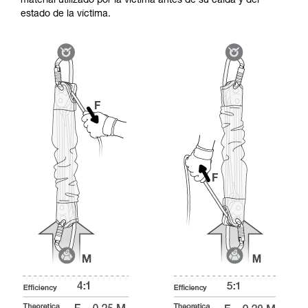
material utilizado por la víctima antes de su caída y del
estado de la víctima.