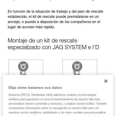
ejecutar estas técnicas, solo y con total
seguridad, antes de ejecutarlas de forma
autónoma.
En función de la situación de trabajo y del plan de rescate
Damos ejemplos de técnicas relacionadas con
establecido, el kit de rescate puede preinstalarse en un
su actividad. Pueden existir otras que no
anclaje, o puesto a disposición de los compañeros en el
describimos aquí.
lugar de acceso más rápido.
Montaje de un kit de rescate
especializado con JAG SYSTEM e I'D
Elija cómo tratamos sus datos
Nosotros [PETZL Distribution SAS) utilizamos cookies y/o tecnologías
similares para garantizar el correcto funcionamiento de nuestro Sitio web,
personalizar nuestro contenido y anuncios, y analizar nuestro tráfico. También
compartimos información sobre su navegación en nuestro Sitio web con
nuestros socios analíticos, publicitarios y de redes sociales para personalizar