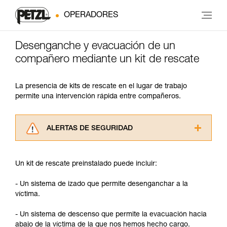
OPERADORES
Desenganche y evacuación de un
compañero mediante un kit de rescate
La presencia de kits de rescate en el lugar de trabajo
permite una intervención rápida entre compañeros.
ALERTAS DE SEGURIDAD
Lea atentamente las fichas técnicas de los
productos utilizados en este consejo antes de
Un kit de rescate preinstalado puede incluir:
consultarlo. Usted debe comprender la
información de la ficha técnica para poder
- Un sistema de izado que permite desenganchar a la
comprender este complemento informativo.
víctima.
Dominar estas técnicas requiere una formación
y un entrenamiento específico. Confirme a
- Un sistema de descenso que permite la evacuación hacia
través de un profesional su capacidad para
abajo de la víctima de la que nos hemos hecho cargo.