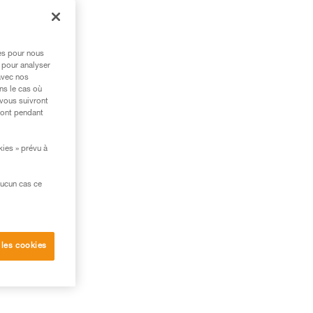
ide
res pour nous
 pour analyser
avec nos
ns le cas où
 vous suivront
ront pendant
kies » prévu à
aucun cas ce
 les cookies