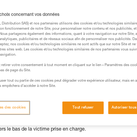
 site de travail permet une intervention rap
 choix concernant vos données
Distribution SAS) et nos partenaires utilisons des cookies et/ou technologies similai
on fonctionnement de notre Site, pour personnaliser notre contenu et nos publicités, et
. Nous partageons également des informations, quant à votre navigation sur notre Site, 
analytiques, publicitaires et de réseaux sociaux afin de personnaliser nos publicités. Da
eptez, nos cookies et/ou technologies similaires ne sont actifs que sur notre Site et ne
s des produits utilisés dans ce conseil avant de le
tres sites web. Les cookies et/ou technologies similaires de nos partenaires vous suiv
formations de la notice technique pour pouvoir
navigation.
.
retirer votre consentement à tout moment en cliquant sur le lien « Paramètres des coo
ormation et un entraînement spécifique. Validez avec
 bas de page du Site.
 manipulation, seul, en toute sécurité, avant de la
efuser tout ou partie de ces cookies peut dégrader votre expérience utilisateur, mais en 
s empêchera d’accéder à notre Site.
iées à votre activité. Il peut en exister d’autres que
es des cookies
Tout refuser
Autoriser tous
e la victime,
s le bas de la victime prise en charge.