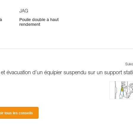
JAG
 à
Poulie double à haut
rendement
Suiv
et évacuation d’un équipier suspendu sur un support stat
oir tous les conseils