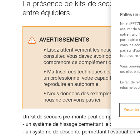
La présence de kits de secours sur le
entre équipiers.
Faites un
Nous (PETZL 
assurer du b
notre trafic
AVERTISSEMENTS
partenaires 
vous les acc
Lisez attentivement les notices technique
pas sur d’au
consulter. Vous devez avoir compris les in
toute votre 
comprendre ce complément d’informations
Vous pouvez 
Maîtriser ces techniques nécessite une f
cet effet en
un professionnel votre capacité à refaire la
Le fait de r
reproduire en autonomie.
refus ne vou
Nous donnons des exemples de techniques l
nous ne décrivons pas ici.
Paramètr
Un kit de secours pré-monté peut comprendre :
- un système de hissage permettant le décrochage d
- un système de descente permettant l’évacuation ver