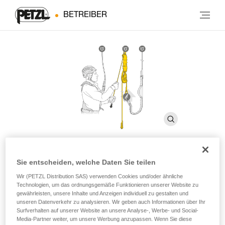
BETREIBER
Sie entscheiden, welche Daten Sie teilen
JAG RESCUE KIT
Wir (PETZL Distribution SAS) verwenden Cookies und/oder ähnliche
Technologien, um das ordnungsgemäße Funktionieren unserer Website zu
gewährleisten, unsere Inhalte und Anzeigen individuell zu gestalten und
Reversibles Rettungskit mit JAG SYSTEM-
unseren Datenverkehr zu analysieren. Wir geben auch Informationen über Ihr
Flaschenzugkit und I’D EVAC-Abseilgerät
Surfverhalten auf unserer Website an unsere Analyse-, Werbe- und Social-
Media-Partner weiter, um unsere Werbung anzupassen. Wenn Sie diese