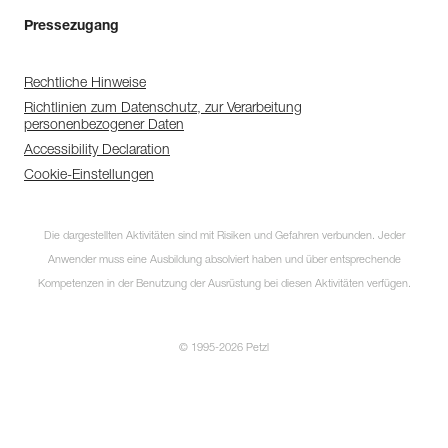
Pressezugang
Rechtliche Hinweise
Richtlinien zum Datenschutz, zur Verarbeitung
personenbezogener Daten
Accessibility Declaration
Cookie-Einstellungen
Die dargestellten Aktivitäten sind mit Risiken und Gefahren verbunden. Jeder
Anwender muss eine Ausbildung absolviert haben und über entsprechende
Kompetenzen in der Benutzung der Ausrüstung bei diesen Aktivitäten verfügen.
© 1995-2026 Petzl