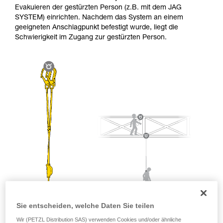
entsprechende Ausbildung und ein spezielles
Evakuieren der gestürzten Person (z.B. mit dem JAG
Training voraus. Prüfen Sie zusammen mit
SYSTEM) einrichten. Nachdem das System an einem
einem Profi, ob Sie in der Lage sind, den
geeigneten Anschlagpunkt befestigt wurde, liegt die
Vorgang alleine sicher zu wiederholen, bevor
Schwierigkeit im Zugang zur gestürzten Person.
Sie ihn eigenständig durchführen.
Wir geben Beispiele für die mit Ihrer Aktivität
verbundenen Techniken. Möglicherweise gibt es
noch andere Techniken, die hier nicht
beschrieben werden.
Sie entscheiden, welche Daten Sie teilen
Wir (PETZL Distribution SAS) verwenden Cookies und/oder ähnliche