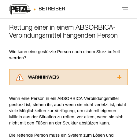
BETREIBER
Rettung einer in einem ABSORBICA-
Verbindungsmittel hängenden Person
Wie kann eine gestürzte Person nach einem Sturz befreit
werden?
WARNHINWEIS
Lesen Sie die Gebrauchsanweisungen der
Produkte, um die es in diesem Tech Tipp geht,
Wenn eine Person in ein ABSORBICA-Verbindungsmittel
aufmerksam durch, bevor Sie diesen zu Rate
gestürzt ist, stehen ihr, auch wenn sie nicht verletzt ist, nicht
ziehen. Um diese Zusatzinformationen
viele Möglichkeiten zur Verfügung, um sich mit eigenen
verstehen zu können, müssen Sie zuerst die in
Mitteln aus der Situation zu retten, vor allem, wenn sie sich
der Gebrauchsanweisung enthaltenen
nicht mit den Füßen an der Struktur abstützen kann.
Informationen richtig verstanden haben.
Die Beherrschung dieser Techniken setzt eine
Die rettende Person muss ein System zum Lösen und