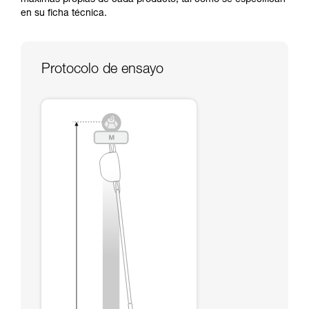
máximas propias de cada producto, tal como se especifican
través de un profesional su capacidad para
en su ficha técnica.
ejecutar estas técnicas, solo y con total
seguridad, antes de ejecutarlas de forma
autónoma.
Damos ejemplos de técnicas relacionadas con
Protocolo de ensayo
su actividad. Pueden existir otras que no
describimos aquí.