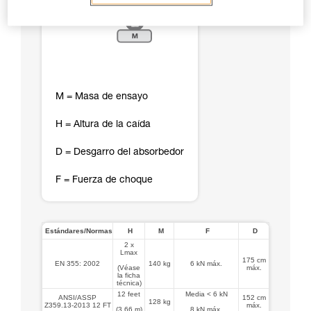
M = Masa de ensayo
H = Altura de la caída
D = Desgarro del absorbedor
F = Fuerza de choque
Estándares/Normas
H
M
F
D
2 x
Lmax
175 cm
EN 355: 2002
140 kg
6 kN máx.
(Véase
máx.
la ficha
técnica)
12 feet
Media < 6 kN
ANSI/ASSP
152 cm
128 kg
Z359.13-2013 12 FT
máx.
(3,66 m)
8 kN máx.