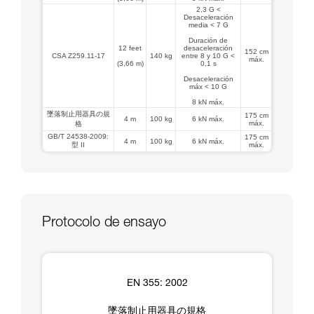
2,3 G <
Desaceleración
media < 7 G
Duración de
12 feet
desaceleración
152 cm
CSA Z259.11-17
140 kg
entre 8 y 10 G <
máx.
(3,66 m)
0,1 s
Desaceleración
máx < 10 G
8 kN máx.
墜落制止用器具の規
175 cm
4 m
100 kg
6 kN máx.
máx.
格
GB/T 24538-2009:
175 cm
4 m
100 kg
6 kN máx.
型 II
máx.
Protocolo de ensayo
EN 355: 2002
墜落制止用器具の規格