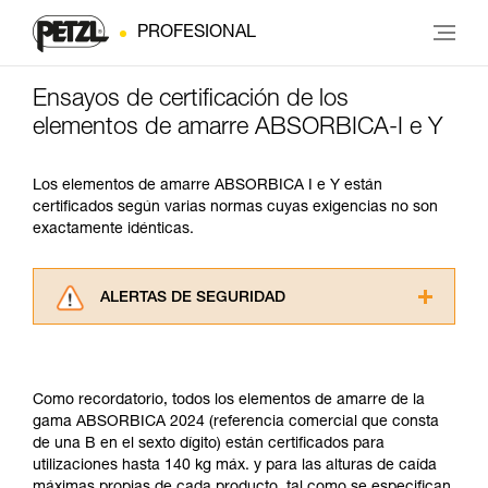
PROFESIONAL
Ensayos de certificación de los
elementos de amarre ABSORBICA-I e Y
Los elementos de amarre ABSORBICA I e Y están
certificados según varias normas cuyas exigencias no son
exactamente idénticas.
ALERTAS DE SEGURIDAD
Lea atentamente las fichas técnicas de los
productos utilizados en este consejo antes de
consultarlo. Usted debe comprender la
Como recordatorio, todos los elementos de amarre de la
información de la ficha técnica para poder
gama ABSORBICA 2024 (referencia comercial que consta
comprender este complemento informativo.
de una B en el sexto dígito) están certificados para
Dominar estas técnicas requiere una formación
utilizaciones hasta 140 kg máx. y para las alturas de caída
y un entrenamiento específico. Confirme a