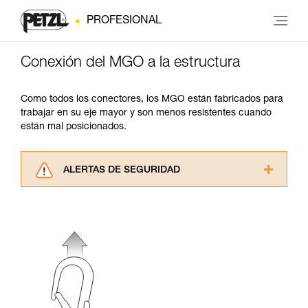
PROFESIONAL
Conexión del MGO a la estructura
Como todos los conectores, los MGO están fabricados para
trabajar en su eje mayor y son menos resistentes cuando
están mal posicionados.
ALERTAS DE SEGURIDAD
Lea atentamente las fichas técnicas de los
productos utilizados en este consejo antes de
consultarlo. Usted debe comprender la
información de la ficha técnica para poder
comprender este complemento informativo.
Dominar estas técnicas requiere una formación
y un entrenamiento específico. Confirme a
través de un profesional su capacidad para
ejecutar estas técnicas, solo y con total