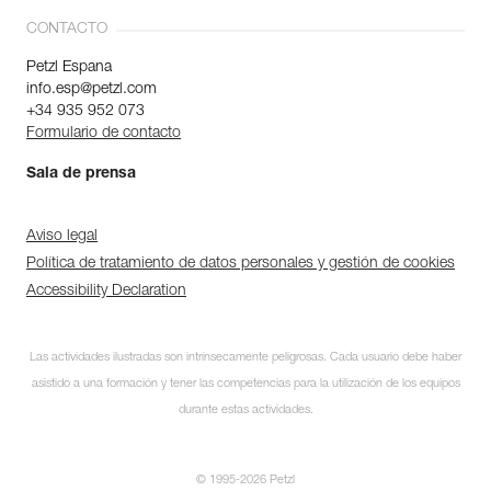
CONTACTO
Petzl Espana
info.esp@petzl.com
+34 935 952 073
Formulario de contacto
Sala de prensa
Aviso legal
Política de tratamiento de datos personales y gestión de cookies
Accessibility Declaration
Las actividades ilustradas son intrínsecamente peligrosas. Cada usuario debe haber
asistido a una formación y tener las competencias para la utilización de los equipos
durante estas actividades.
© 1995-2026 Petzl