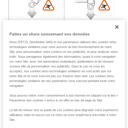
Faites un choix concernant vos données
Nous (PETZL Distribution SAS) et nos partenaires utilisons des cookies et/ou
technologies similaires pour nous assurer du bon fonctionnement de notre
Charge multidirectionnelle :
Site, pour personnaliser notre contenu et nos publicités, et pour analyser notre
trafic. Nous partageons également des informations, quant à votre navigation
sur notre Site, avec nos partenaires analytiques, publicitaires et de réseaux
sociaux afin de personnaliser nos publicités. Dans le cas où vous les
Perte de résistance variable en fonction de l'angle entre les
acceptez, nos cookies et/ou technologies similaires ne sont actifs que sur
axes d'effort.
notre Site et ne vous suivront pas sur d’autres sites web. Les cookies et/ou
technologies similaires de nos partenaires vous suivront pendant toute votre
navigation.
Vous pouvez retirer votre consentement à tout moment en cliquant sur le lien «
Paramètres des cookies » prévu à cet effet en bas de page du Site.
Le fait de refuser tout ou partie de ces cookies peut dégrader votre expérience
utilisateur, mais en aucun cas ce refus ne vous empêchera d’accéder à notre
Site.