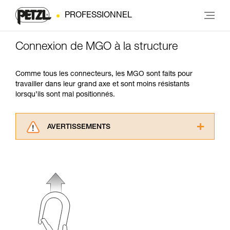
PROFESSIONNEL
Connexion de MGO à la structure
Comme tous les connecteurs, les MGO sont faits pour
travailler dans leur grand axe et sont moins résistants
lorsqu’ils sont mal positionnés.
AVERTISSEMENTS
Lisez attentivement les notices techniques des
produits utilisés dans ce conseil avant de le
consulter. Vous devez avoir compris les
informations de la notice technique pour
pouvoir comprendre ce complément
d’informations.
Maîtriser ces techniques nécessite une
formation et un entraînement spécifique. Validez
avec un professionnel votre capacité à refaire